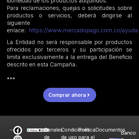
idoneidad de los productos adquiridos.
Para reclamaciones, quejas o solicitudes sobre
productos o servicios, deberá dirigirse al
siguiente
enlace:
https://www.mercadopago.com.co/ayuda
La Entidad no será responsable por productos
ofrecidos por terceros y su participación se
limita exclusivamente a la entrega del Beneficio
descrito en esta Campaña.
***
Comprar ahora
Canales
Condiciones
Política
Documentos
Banco
de
de uso
para el