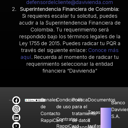
defensordelcliente@davivienda.com
Superintendencia Financiera de Colombia:
Si requieres escalar tu solicitud, puedes
acudir a la Superintendencia Financiera de
Colombia. Tu requerimiento será
respondido bajo los términos legales de la
Ley 1755 de 2015. Puedes radicar tu PQR a
través del siguiente enlace:
Conoce más
aquí
. Recuerda al momento de radicar tu
requerimiento seleccionar la entidad
financiera “Davivienda”
Canales
Condiciones
Política
Documentos
Banco
de
de uso
para el
Davivie
Tasas
Contacto
tratamiento
S.A.
Contratos
y
RappiCard
de datos
RappiCard
tarifas
personales