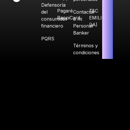
Defensoría
Pagaré
T&C
del
Contactar
RappiCard
EMILIA
consumidor
a mi
(IA)
financiero
Personal
Banker
PQRS
Términos y
condiciones