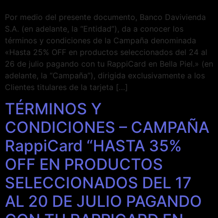
Por medio del presente documento, Banco Davivienda
S.A. (en adelante, la “Entidad”), da a conocer los
términos y condiciones de la Campaña denominada
«Hasta 25% OFF en productos seleccionados del 24 al
26 de julio pagando con tu RappiCard en Bella Piel.» (en
adelante, la “Campaña”), dirigida exclusivamente a los
Clientes titulares de la tarjeta […]
TÉRMINOS Y
CONDICIONES – CAMPAÑA
RappiCard “HASTA 35%
OFF EN PRODUCTOS
SELECCIONADOS DEL 17
AL 20 DE JULIO PAGANDO