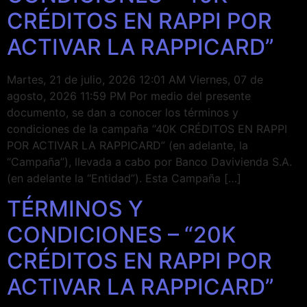
CRÉDITOS EN RAPPI POR
ACTIVAR LA RAPPICARD”
Martes, 21 de julio, 2026 12:01 AM Viernes, 07 de
agosto, 2026 11:59 PM Por medio del presente
documento, se dan a conocer los términos y
condiciones de la campaña “40K CRÉDITOS EN RAPPI
POR ACTIVAR LA RAPPICARD” (en adelante, la
“Campaña”), llevada a cabo por Banco Davivienda S.A.
(en adelante la “Entidad”). Esta Campaña […]
TÉRMINOS Y
CONDICIONES – “20K
CRÉDITOS EN RAPPI POR
ACTIVAR LA RAPPICARD”