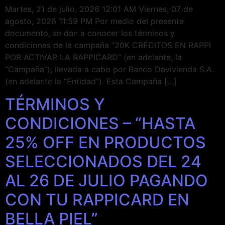
Martes, 21 de julio, 2026 12:01 AM Viernes, 07 de
agosto, 2026 11:59 PM Por medio del presente
documento, se dan a conocer los términos y
condiciones de la campaña “20K CRÉDITOS EN RAPPI
POR ACTIVAR LA RAPPICARD” (en adelante, la
“Campaña”), llevada a cabo por Banco Davivienda S.A.
(en adelante la “Entidad”). Esta Campaña […]
TÉRMINOS Y
CONDICIONES – “HASTA
25% OFF EN PRODUCTOS
SELECCIONADOS DEL 24
AL 26 DE JULIO PAGANDO
CON TU RAPPICARD EN
BELLA PIEL”