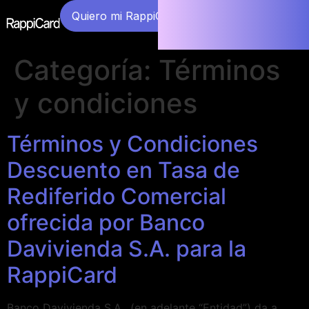
Quiero mi RappiCard
Categoría:
Términos
y condiciones
Términos y Condiciones
Descuento en Tasa de
Rediferido Comercial
ofrecida por Banco
Davivienda S.A. para la
RappiCard
Banco Davivienda S.A., (en adelante “Entidad”) da a