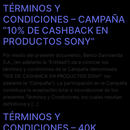
TÉRMINOS Y
CONDICIONES – CAMPAÑA
“10% DE CASHBACK EN
PRODUCTOS SONY”
Por medio del presente documento, Banco Davivienda
S.A., (en adelante la “Entidad”) da a conocer los
términos y condiciones de la Campaña denominada
“10% DE CASHBACK EN PRODUCTOS SONY” (en
adelante la “Campaña”). La participación en la Campaña
constituye la aceptación total e incondicional de los
presentes Términos y Condiciones, los cuales resultan
definitivos y […]
TÉRMINOS Y
CONDICIONES – 40K