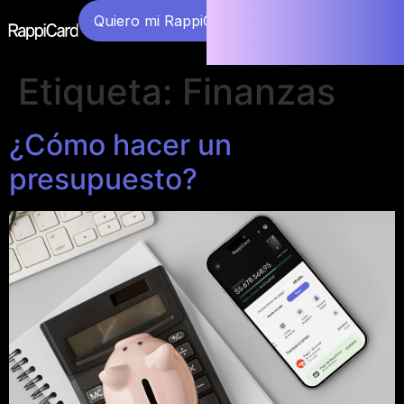
Quiero mi RappiCard
Etiqueta:
Finanzas
¿Cómo hacer un
presupuesto?