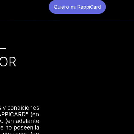
Quiero mi RappiCard
–
POR
s y condiciones
RAPPICARD”
(en
A. (en adelante
ue no poseen la