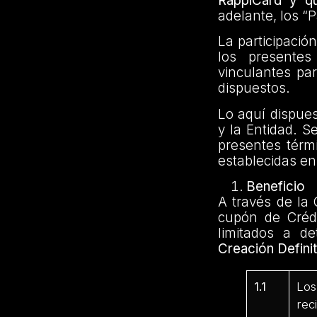
RappiCard y q
adelante, los “P
La participació
los presentes
vinculantes par
dispuestos.
Lo aquí dispues
y la Entidad. S
presentes térm
establecidas e
Beneficio
A través de la
cupón de Créd
limitados a d
Creación Defini
1.1
Los
rec