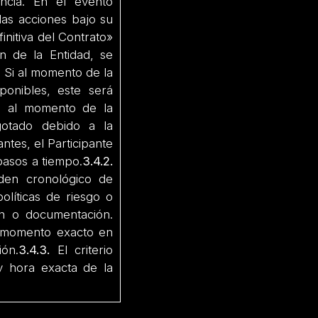
ncia. En el evento
las acciones bajo su
initiva del Contrato»
n de la Entidad, se
: Si al momento de la
ponibles, este será
i al momento de la
gotado debido a la
ntes, el Participante
pasos a tiempo.
3.4.2.
den cronológico de
olíticas de riesgo o
ón o documentación.
l momento exacto en
ión.
3.4.3.
El criterio
y hora exacta de la