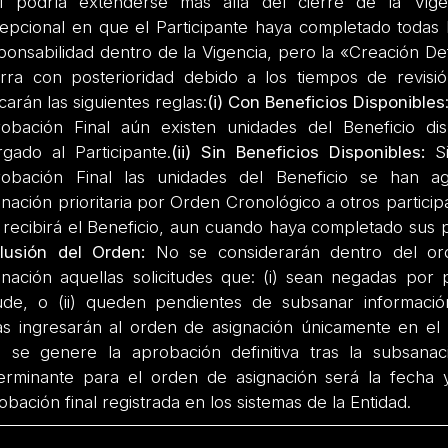
l podría extenderse más allá del cierre de la Vige
epcional en que el Participante haya completado todas 
ponsabilidad dentro de la Vigencia, pero la «Creación Def
rra con posterioridad debido a los tiempos de revisió
icarán las siguientes reglas:
(i) Con Beneficios Disponibles
obación Final aún existen unidades del Beneficio dis
rgado al Participante.
(ii) Sin Beneficios Disponibles:
S
obación Final las unidades del Beneficio se han a
gnación prioritaria por Orden Cronológico a otros participa
recibirá el Beneficio, aun cuando haya completado sus 
lusión del Orden:
No se considerarán dentro del or
gnación aquellas solicitudes que: (i) sean negadas por p
ude, o (ii) queden pendientes de subsanar informaci
as ingresarán al orden de asignación únicamente en e
 se genere la aprobación definitiva tras la subsanac
erminante para el orden de asignación será la fecha 
obación final registrada en los sistemas de la Entidad.