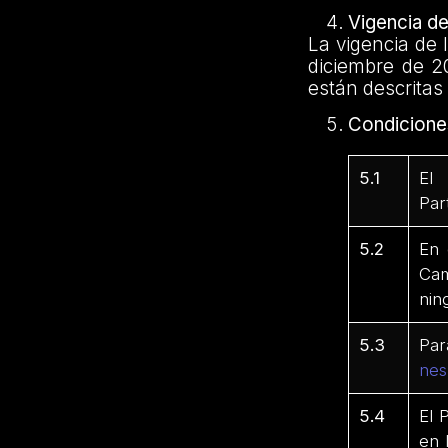
Vigencia d
La vigencia de 
diciembre de 2
están descritas 
Condicione
5.1
El 
Par
5.2
En 
Cam
nin
5.3
Par
nes
5.4
El 
en 