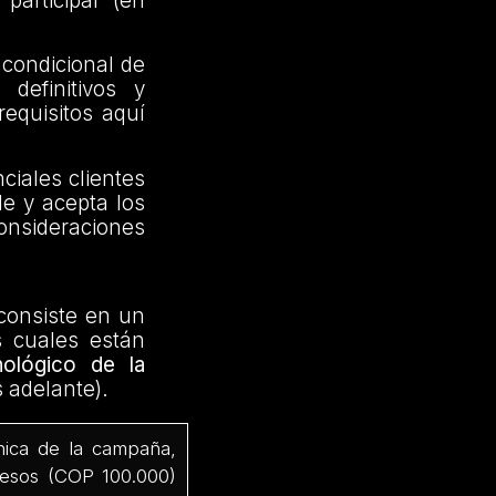
participar (en
ncondicional de
definitivos y
requisitos aquí
ciales clientes
de y acepta los
consideraciones
consiste en un
s cuales están
ológico de la
 adelante).
nica de la campaña,
pesos (COP 100.000)