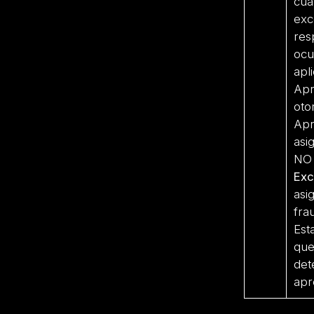
cua
exc
res
ocu
apl
Apr
oto
Apr
asi
NO 
Exc
asi
fra
Est
que
det
apr