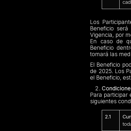
cad
Los Participan
Beneficio será
Vigencia, por m
En caso de que
Beneficio dent
tomará las medi
El Beneficio po
de 2025. Los P
el Beneficio, es
Condiciones
Para participar
siguientes cond
2.1
Cum
tod