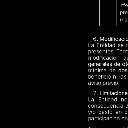
inf
pre
reg
Modificaci
La Entidad se r
presentes Tér
modificación 
generales de o
mínima de
dos
beneficio ni la
aviso previo.
Limitacione
La Entidad no
consecuencia d
y/o gasto en 
participación e