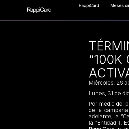
RappiCard
Meses sin
TÉRMI
“100K
ACTIV
Miércoles, 26 d
Lunes, 31 de di
Por medio del 
de la campañ
adelante, la “C
la “Entidad”). 