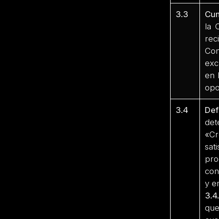
3.3
Cum
la 
rec
Con
exc
en 
opo
3.4
Def
det
«C
sat
pro
con
y e
3.4
que