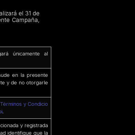
lizará el 31 de
sente Campaña,
gará únicamente al
raude en la presente
nte y de no otorgarle
Términos y Condicio
pi
.
cionada y registrada
ad identifique que la