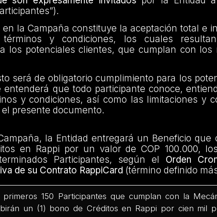
ue son expresamente invitados
por la Entidad a 
articipantes”).
n en la Campaña constituye la aceptación total e i
 términos y condiciones, los cuales resultan 
a los potenciales clientes, que cumplan con los 
to será de obligatorio cumplimiento para los poten
e entenderá que todo participante conoce, entien
inos y condiciones, así como las limitaciones y 
n el presente documento.
 Campaña, la Entidad entregará un Beneficio que 
itos en Rappi por un valor de COP 100.000, lo
eterminados Participantes, según el
Orden Cron
tiva de su Contrato RappiCard
(término definido más
 primeros 150 Participantes que cumplan con la Mecá
ibirán un (1) bono de Créditos en Rappi por cien mil 