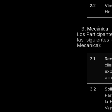
2.2
Vín
Hol
Mecánica
Los Participant
las siguientes
Mecánica):
3.1
Rec
cli
exp
e i
3.2
Sol
Par
la 
Vig