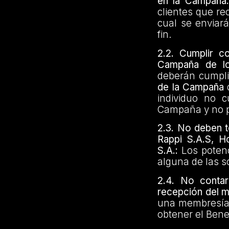
en la Campaña:
clientes que re
cual se enviará
fin.
2.2.
Cumplir co
Campaña de lo
deberán cumplir
de la Campaña
d
individuo no c
Campaña y no p
2.3.
No deben te
Rappi S.A.S, H
S.A.:
Los potenc
alguna de las s
2.4. No conta
recepción del m
una membresía 
obtener el Bene