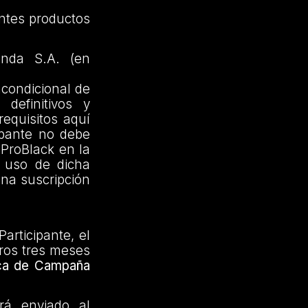
entes productos
enda S.A. (en
ncondicional de
definitivos y
requisitos aquí
cipante no debe
 ProBlack en la
 uso de dicha
una suscripción
articipante, el
ros tres meses
ca de Campaña
rá enviado al