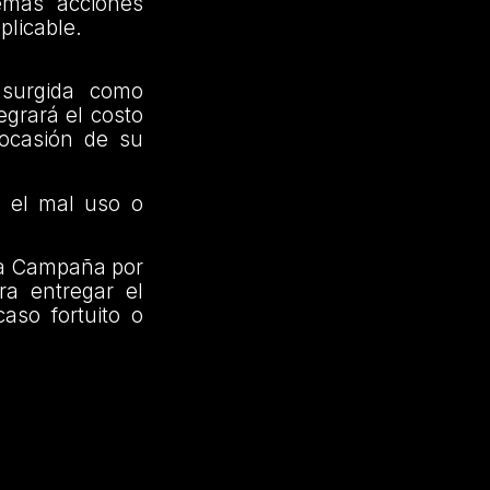
demás acciones
aplicable.
 surgida como
egrará el costo
 ocasión de su
r el mal uso o
 la Campaña por
a entregar el
aso fortuito o