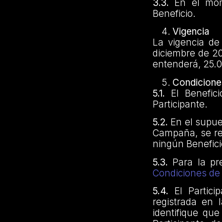
3.3.
En el mome
Beneficio.
Vigencia
La vigencia de
diciembre de 2
entenderá, 25.0
Condicione
5.1.
El Benefici
Participante.
5.2.
En el supue
Campaña, se res
ningún Benefic
5.3.
Para la pr
Condiciones de 
5.4.
El Partici
registrada en 
identifique que