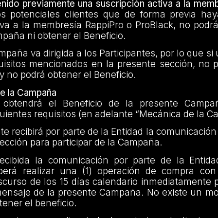
enido previamente una suscripción activa a la mem
s potenciales clientes que de forma previa ha
iva a la membresía RappiPro o ProBlack, no podrá
paña ni obtener el Beneficio.
paña va dirigida a los Participantes, por lo que si 
uisitos mencionados en la presente sección, no p
 no podrá obtener el Beneficio.
e la Campaña
te obtendrá el Beneficio de la presente Camp
uientes requisitos (en adelante “Mecánica de la 
nte recibirá por parte de la Entidad la comunicación
elección para participar de la Campaña.
cibida la comunicación por parte de la Entidad
eberá realizar una (1) operación de compra co
scurso de los 15 días calendario inmediatamente p
mensaje de la presente Campaña. No existe un m
ener el beneficio.