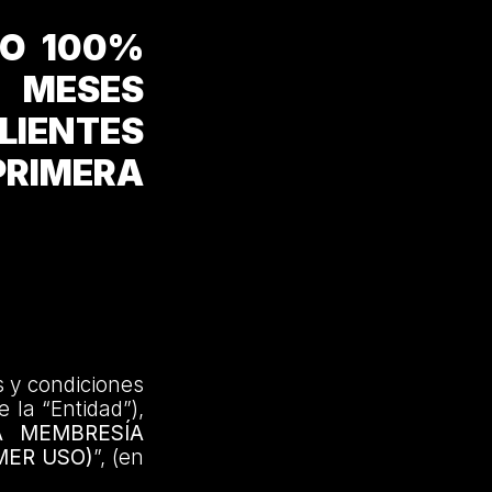
NO 100%
 MESES
IENTES
PRIMERA
s y condiciones
 la “Entidad”),
A MEMBRESÍA
MER USO)
”, (en