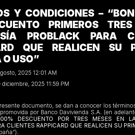
OS Y CONDICIONES – “BO
CUENTO PRIMEROS TRES
SÍA PROBLACK PARA CL
ARD QUE REALICEN SU 
 O USO”
agosto, 2025 12:01 AM
e diciembre, 2025 11:59 PM
presente documento, se dan a conocer los término
promovida por Banco Davivienda S.A. (en adelante
100% DESCUENTO POR TRES MESES EN L
A CLIENTES RAPPICARD QUE REALICEN SU PRI
paña”).