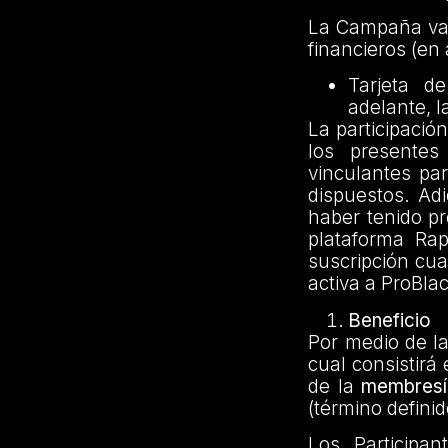
La Campaña va d
financieros (en 
Tarjeta d
adelante, l
La participació
los presentes
vinculantes par
dispuestos. Adi
haber tenido p
plataforma Ra
suscripción cu
activa a ProBla
Beneficio
Por medio de la
cual consistirá
de la
membresí
(término defini
Los Participa