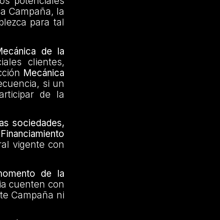
os potenciales
 la Campaña, la
blezca para tal
Mecánica de la
ales clientes,
cción
Mecánica
cuencia, si un
rticipar de la
tas sociedades,
Financiamiento
ral vigente con
momento de la
via cuenten con
nte Campaña ni