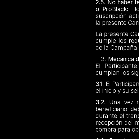
2.5. No haber t
o ProBlack:
lo
suscripción act
la presente Cam
La presente Cam
cumple los req
de la Campaña y
Mecánica d
El Participan
cumplan los sig
3.1.
El Participa
el inicio y su s
3.2.
Una vez re
beneficiario d
durante el tran
recepción del 
compra para obt