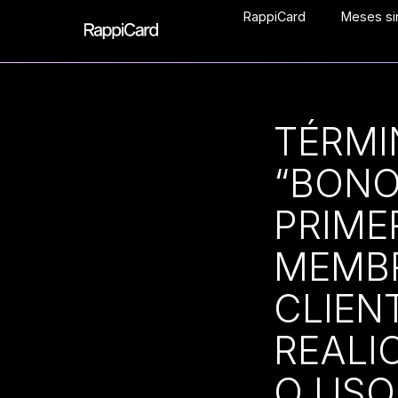
RappiCard
Meses sin
TÉRMI
“BONO
PRIME
MEMBR
CLIEN
REALI
O USO