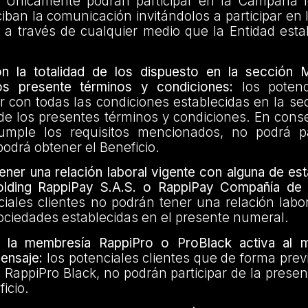
Únicamente podrán participar en la Campaña l
ciban la comunicación invitándolos a participar en
 a través de cualquier medio que la Entidad esta
n la totalidad de los dispuesto en la sección 
s presente términos y condiciones:
los potenci
 con todas las condiciones establecidas en la se
e los presentes términos y condiciones. En conse
umple los requisitos mencionados, no podrá pa
odrá obtener el Beneficio.
ner una relación laboral vigente con alguna de es
olding RappiPay S.A.S. o RappiPay Compañía de 
iales clientes no podrán tener una relación labo
ociedades establecidas en el presente numeral.
r la membresía RappiPro o ProBlack activa al 
ensaje:
los potenciales clientes que de forma pre
RappiPro Black, no podrán participar de la prese
ficio.