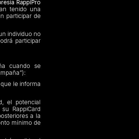
bresía RappiPro
yan tenido una
n participar de
un individuo no
odrá participar
aña cuando se
Campaña”):
 que le informa
, el potencial
n su RappiCard
osteriores a la
onto mínimo de