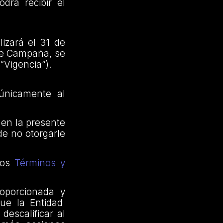
drá recibir el
izará el 31 de
nte Campaña, se
 “Vigencia”).
 únicamente al
 en la presente
de no otorgarle
los
Términos y
oporcionada y
que la Entidad
descalificar al