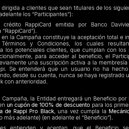
irigida a clientes que sean titulares de los sigui
adelante los “Participantes”):
e crédito RappiCard emitida por Banco Davivi
a “RappiCard”).
n en la Campaña constituye la aceptación total e i
 Términos y Condiciones, los cuales resultan 
a los potenciales clientes, que cumplan con los 
cionalmente, para acceder al beneficio, el Parti
reviamente una suscripción activa a la membresía
ppi. Se entenderá que un usuario no ha hecho
ando, desde su cuenta, nunca se haya registrado 
ck con anterioridad.
 Campaña, la Entidad entregará un Beneficio por P
 en
un cupón de 100% de descuento
para los prime
a de Rappi Pro Black
, una vez cumpla la
Mecáni
do más adelante) (en adelante el “Beneficio”).
ntes entienden y aceptan, que el Beneficio se