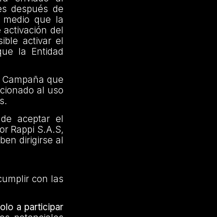
les después de
 medio que la
 activación del
ble activar el
que la Entidad
ra Campaña que
acionado al uso
s.
de aceptar el
or Rappi S.A.S,
en dirigirse al
cumplir con las
olo a participar