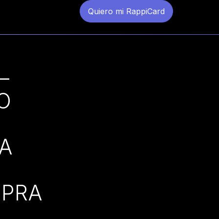
Quiero mi RappiCard
–
O
A
MPRA