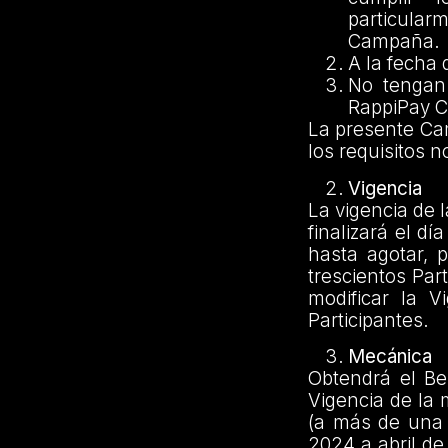
particularm
Campaña.
A la fecha
No tengan 
RappiPay C
La presente Cam
los requisitos 
Vigencia
La vigencia de 
finalizará el d
hasta agotar, 
trescientos Par
modificar la 
Participantes.
Mecánica
Obtendrá el Be
Vigencia de la
(a más de una 
2024 a abril d