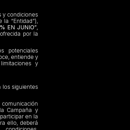
s y condiciones
 la “Entidad”),
% EN JUNIO”
,
ofrecida por la
s potenciales
oce, entiende y
limitaciones y
 los siguientes
la comunicación
n la Campaña y
articipar en la
ra ello, deberá
condiciones,