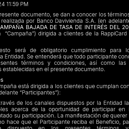
24 11:59 PM
presente documento, se dan a conocer los término
realizada por Banco Davivienda S.A. (en adelante
CAMPAÑA BAJADA DE TASA DE INTERÉS DEL 20
a “Campaña”) dirigida a clientes de la RappiCard 
esto será de obligatorio cumplimiento para lo
 la Entidad. Se entenderá que todo participante con
esentes términos y condiciones, así como las 
s establecidas en el presente documento.
es
paña está dirigida a los clientes que cumplan con
delante “Participantes”):
través de los canales dispuestos por la Entidad 
oles acerca de la oportunidad de participar e
ado su participación. La manifestación de querer p
 hace que el Participante reciba el Beneficio, pa
lo dispuesto en los presentes términos y 