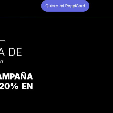
Quiero mi RappiCard
–
A DE
”
CAMPAÑA
 20% EN