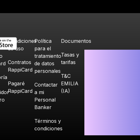
Condiciones
Política
Documentos
de uso
para el
Tasas y
o
tratamiento
Contratos
tarifas
ard
de datos
RappiCard
personales
T&C
ría
Pagaré
EMILIA
Contactar
RappiCard
(IA)
idor
a mi
ero
Personal
Banker
Términos y
condiciones