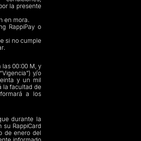
por la presente
en en mora.
ing RappiPay o
ue si no cumple
r.
 las 00:00 M, y
“Vigencia”) y/o
einta y un mil
 la facultad de
nformará a los
que durante la
n su RappiCard
o de enero del
ente informado