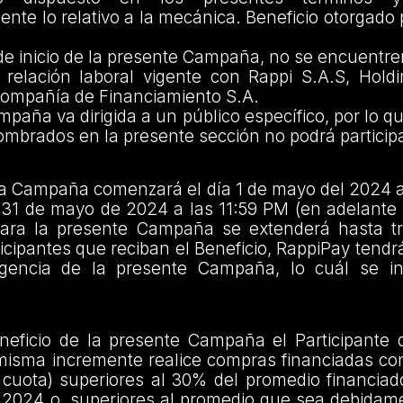
ente lo relativo a la mecánica. Beneficio otorgado 
 de inicio de la presente Campaña, no se encuentr
relación laboral vigente con Rappi S.A.S, Hold
ompañía de Financiamiento S.A.
paña va dirigida a un público específico, por lo q
nombrados en la presente sección no podrá participa
la Campaña comenzará el día 1 de mayo del 2024 a
ía 31 de mayo de 2024 a las 11:59 PM (en adelante 
para la presente Campaña se extenderá hasta tr
ticipantes que reciban el Beneficio, RappiPay tendrá
Vigencia de la presente Campaña, lo cuál se i
neficio de la presente Campaña el Participante 
 misma incremente realice compras financiadas co
cuota) superiores al 30% del promedio financiad
e 2024 o, superiores al promedio que sea debidam