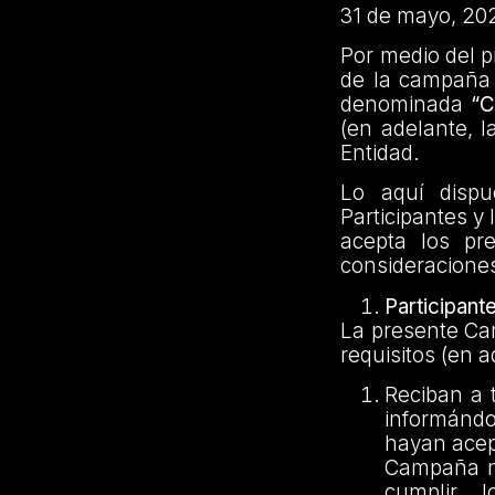
31 de mayo, 20
Por medio del 
de la campaña 
denominada
“
(en adelante, l
Entidad.
Lo aquí dispu
Participantes y
acepta los pr
consideracione
Participant
La presente Cam
requisitos (en a
Reciban a 
informánd
hayan acept
Campaña no
cumplir 