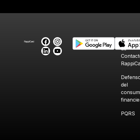
Canales
de
Contact
RappiC
Defenso
del
consum
financi
PQRS