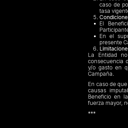
caso de po
tasa vigent
Condicione
El Benefic
Participant
En el sup
presente Ca
Limitacione
La Entidad no
consecuencia d
y/o gasto en q
Campaña.
En caso de que 
causas imputa
Beneficio en l
fuerza mayor, 
***