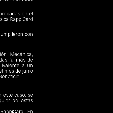
probadas en el
ísica RappiCard
i cumplieron con
ión Mecánica,
adas (a más de
uivalente a un
el mes de junio
Beneficio”.
En este caso, se
quier de estas
 RappiCard. En