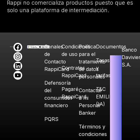
Rappi no comercializa productos puesto que es
solo una plataforma de intermediación.
Canales
Condiciones
Política
Documentos
Banco
de
de uso
para el
Davivie
Tasas
Contacto
tratamiento
S.A.
Contratos
y
RappiCard
de datos
RappiCard
tarifas
personales
Defensoría
Pagaré
T&C
del
Contactar
RappiCard
EMILIA
consumidor
a mi
(IA)
financiero
Personal
Banker
PQRS
Términos y
condiciones