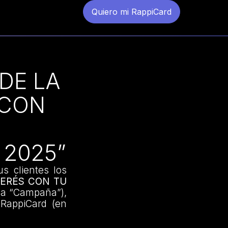
Quiero mi RappiCard
DE LA
 CON
2025”
us clientes los
TERÉS CON TU
la “Campaña”),
o RappiCard (en