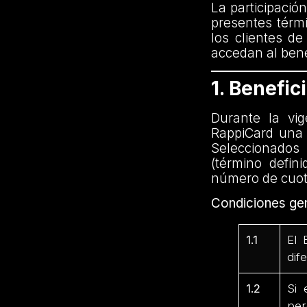
La participació
presentes térmi
los clientes d
accedan al benef
1. Benefic
Durante la vi
RappiCard una 
Seleccionados
(término defin
número de cuota
Condiciones gen
1.1
El 
dif
1.2
Si 
per