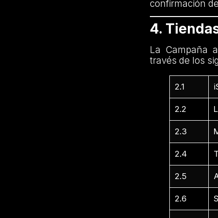
confirmación de
4. Tienda
La Campaña ap
través de los si
2.1
i
2.2
L
2.3
2.4
2.5
2.6