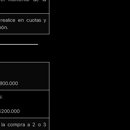
 realice en cuotas y
ión.
$800.000
s:
 $200.000
ir la compra a 2 o 3