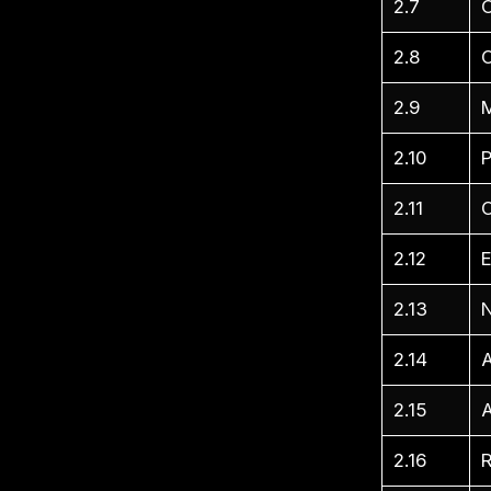
2.7
O
2.8
C
2.9
M
2.10
2.11
2.12
E
2.13
N
2.14
2.15
A
2.16
R