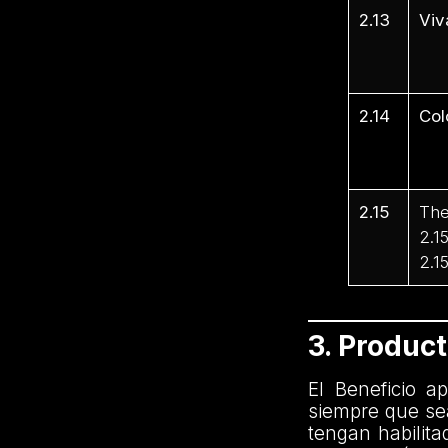
2.13
Viv
2.1
2.1
2.14
Col
2.1
2.1
2.15
The
2.1
2.1
3. Produc
El Beneficio a
siempre que se
tengan habilita