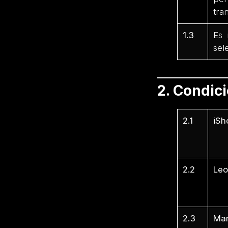
tra
1.3
Es 
sel
2. Condic
2.1
iSh
2.1
2.1
2.2
Leo
2.2
2.2
2.3
Mar