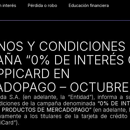
 interés
Pérdida o robo
Educación financiera
NOS Y CONDICIONES 
ÑA “0% DE INTERÉS
PPICARD EN
DOPAGO – OCTUBRE 
da S.A. (en adelante, la “Entidad”), informa a s
ndiciones de la campaña denominada
“0% DE IN
N PRODUCTOS DE MERCADOPAGO”
(en adelante, 
ivamente a los titulares de la tarjeta de crédit
iCard”).