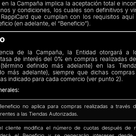
n en la Campaña implica la aceptación total e incon
nos y condiciones, los cuales son definitivos y v
e RappiCard que cumplan con los requisitos aquí 
icio (en adelante, el “Beneficio”).
io
gencia de la Campaña, la Entidad otorgará a l
tasa de interés del 0% en compras realizadas de
 (término definido más adelante) en las Tiend
ido más adelante), siempre que dichas compras 
s indicado para cada comercio (ver punto 2).
erales:
Beneficio no aplica para compras realizadas a través 
erentes a las Tiendas Autorizadas.
el cliente modifica el número de cuotas después de r
derá el Beneficio y se generarán intereses desd