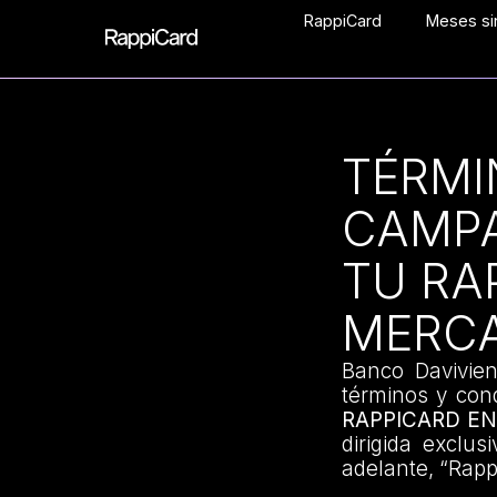
RappiCard
Meses sin
TÉRMI
CAMPA
TU RA
MERCA
Banco Davivien
términos y co
RAPPICARD E
dirigida exclus
adelante, “Rapp