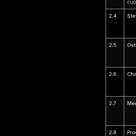
cuo
2.4
Ste
2.4
2.4
2.5
Ost
2.5
2.5
2.6
Cha
2.6
2.6
2.7
Med
2.7
2.7
2.8
Pro