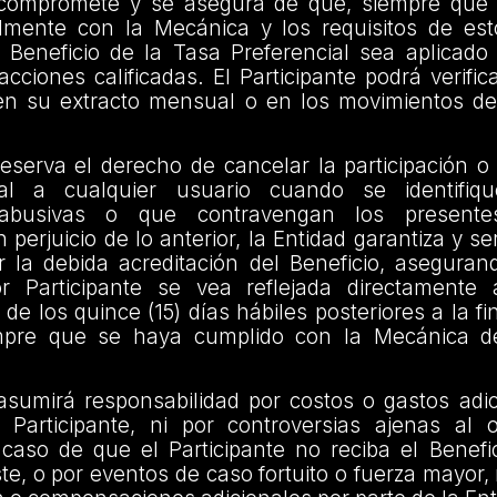
compromete y se asegura de que, siempre que e
lmente con la Mecánica y los requisitos de es
l Beneficio de la Tasa Preferencial sea aplicado
acciones calificadas. El Participante podrá verifica
en su extracto mensual o en los movimientos de
eserva el derecho de cancelar la participación o 
ral a cualquier usuario cuando se identifiq
, abusivas o que contravengan los present
n perjuicio de lo anterior, la Entidad garantiza y s
 la debida acreditación del Beneficio, aseguran
or Participante se vea reflejada directamente a
de los quince (15) días hábiles posteriores a la fin
pre que se haya cumplido con la Mecánica 
asumirá responsabilidad por costos o gastos adic
 Participante, ni por controversias ajenas al 
caso de que el Participante no reciba el Benefi
te, o por eventos de caso fortuito o fuerza mayor,