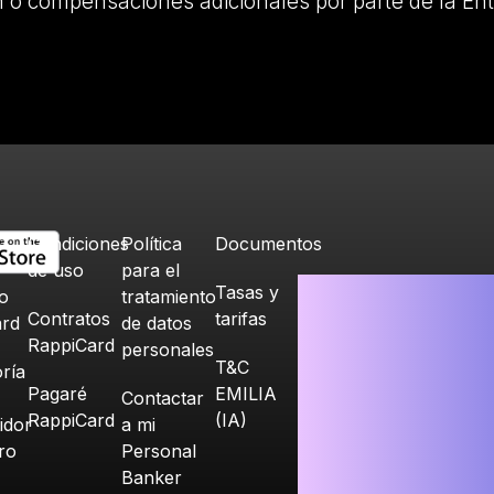
 o compensaciones adicionales por parte de la Ent
Condiciones
Política
Documentos
de uso
para el
Tasas y
o
tratamiento
Contratos
tarifas
ard
de datos
RappiCard
personales
T&C
ría
Pagaré
EMILIA
Contactar
RappiCard
(IA)
idor
a mi
ero
Personal
Banker