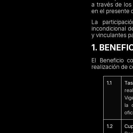
a través de los
en el presente 
La participac
incondicional d
y vinculantes pa
1. BENEFI
El Beneficio c
realización de 
1.1
Tas
rea
Vig
la 
ofi
1.2
Cup