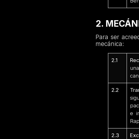
Ben
2. MECÁN
Para ser acreed
mecánica:
2.1
Rec
una
can
2.2
Tra
sig
pac
e i
Rap
2.3
Exc