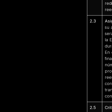
red
ree
2.3
Asi
su 
ser
la 
dur
En 
fin
núm
pro
ree
cor
tra
con
2.5
Cri