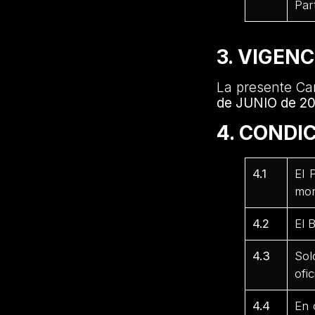
Par
3. VIGEN
La presente Ca
de JUNIO de 2
4. CONDI
4.1
El 
mor
4.2
El 
4.3
Sol
ofi
4.4
En 