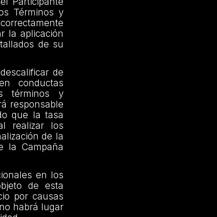
l Participante
tos Términos y
 correctamente
r la aplicación
tallados de su
descalificar de
uen conductas
es términos y
erá responsable
do que la tasa
l realizar los
alización de la
de la Campaña
ionales en los
objeto de esta
cio por causas
 no habrá lugar