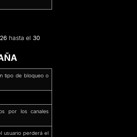
026
hasta el
30
PAÑA
ún tipo de bloqueo o
dos por los canales
el usuario perderá el