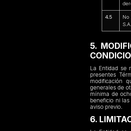
der
4.5
No 
S.A
5. MODIF
CONDICI
La Entidad se r
presentes Tér
modificación 
generales de ot
mínima de ocho
beneficio ni la
aviso previo.
6. LIMIT