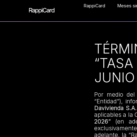
RappiCard
Meses sin
TÉRMI
“TASA
JUNIO
Por medio del
“Entidad”), in
Davivienda S.A.
aplicables a l
2026”
(en ade
exclusivamente 
adelante, la “R