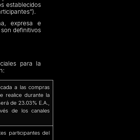
os establecidos
rticipantes”).
na, expresa e
son definitivos
ciales para la
n:
icada a las compras
ue realice durante la
 será de 23.03% E.A.,
vés de los canales
es participantes del