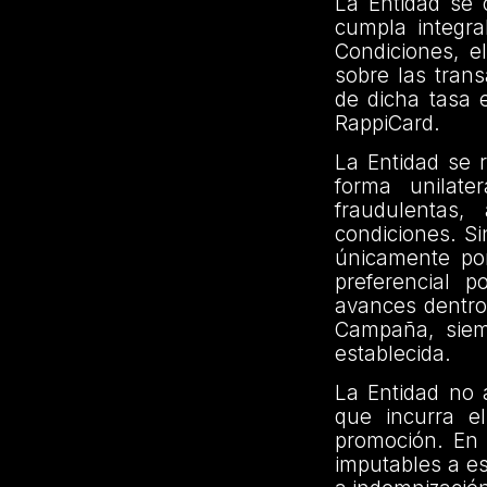
La Entidad se 
cumpla integra
Condiciones, e
sobre las trans
de dicha tasa 
RappiCard.
La Entidad se r
forma unilate
fraudulentas
condiciones. Si
únicamente por
preferencial p
avances dentro 
Campaña, siem
establecida.
La Entidad no 
que incurra el
promoción. En 
imputables a es