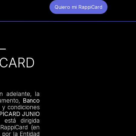
Quiero mi RappiCard
–
ICARD
n adelante, la
cumento,
Banco
s y condiciones
PICARD JUNIO
está dirigida
o RappiCard (en
 por la Entidad