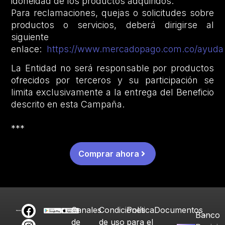
idoneidad de los productos adquiridos.
Para reclamaciones, quejas o solicitudes sobre
productos o servicios, deberá dirigirse al
siguiente
enlace:
https://www.mercadopago.com.co/ayuda
La Entidad no será responsable por productos
ofrecidos por terceros y su participación se
limita exclusivamente a la entrega del Beneficio
descrito en esta Campaña.
***
Comprar ahora
Canales
Condiciones
Política
Documentos
Banco
de
de uso
para el