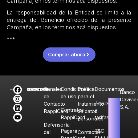
Campaña, en los términos acá dispuestos.
La responsabilidad de la Entidad se limita a la
entrega del Beneficio ofrecido de la presente
Campaña, en los términos acá dispuestos.
***
Comprar ahora
Canales
Condiciones
Política
Documentos
Banco
de
de uso
para el
Davivie
Tasas
Contacto
tratamiento
S.A.
Contratos
y
RappiCard
de datos
RappiCard
tarifas
personales
Defensoría
Pagaré
T&C
del
Contactar