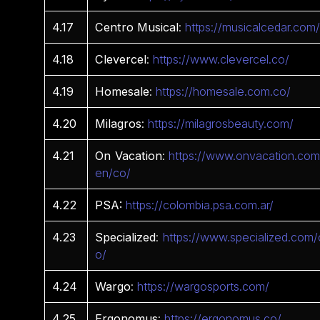
4.17
Centro
Musical
:
https://musicalcedar.com
4.18
Clevercel
:
https://www.clevercel.co/
4.19
Homesale
:
https://homesale.com.co/
4.20
Milagros
:
https://milagrosbeauty.com/
4.21
On
Vacation
:
https://www.onvacation.com
en/co/
4.22
PSA:
https://colombia.psa.com.ar/
4.23
Specialized
:
https://www.specialized.com/
o/
4.24
Wargo
:
https://wargosports.com/
4.25
Ergonomus
:
https://ergonomus.co/