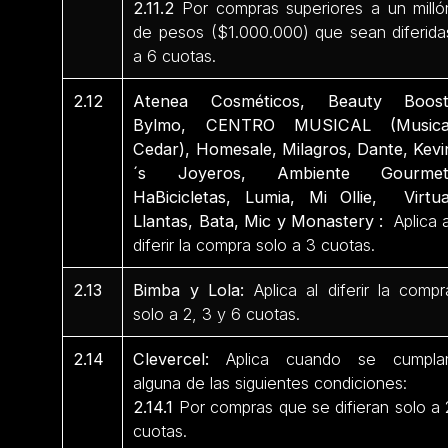
2.11.2
Por compras superiores a un milló
de pesos ($1.000.000) que sean diferida
a 6 cuotas.
2.12
Atenea Cosméticos, Beauty Boost
Bylmo, CENTRO MUSICAL (Musica
Cedar), Homesale, Milagros, Dante, Kevi
´s Joyeros, Ambiente Gourmet
HaBicicletas, Lumia, Mi Ollie, Virtua
Llantas, Bata, Mic y Monastery :
Aplica a
diferir la compra solo a 3 cuotas.
2.13
Bimba y Lola:
Aplica al diferir la compr
solo a 2, 3 y 6 cuotas.
2.14
Clevercel:
Aplica cuando se cumpla
alguna de las siguientes condiciones:
2.14.1
Por compras que se difieran solo a 
cuotas.