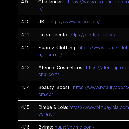
4.9
Challenger
:
https://www.challenger.com.
o/
4.10
JBL
:
https://www.jbl.com.co/
4.11
Linea
Directa
:
https://elede.com.co/
4.12
Suarez
Clothing
:
https://www.suarezcloth
ng.com.co/
4.13
Atenea
Cosmeticos
:
https://ateneaprofes
onal.com/
4.14
Beauty Boost
:
https://www.beautyboost.
om.co/
4.15
Bimba & Lola
:
https://www.bimbaylola.com
co_es/
4.16
Bylmo
:
https://bylmo.com/