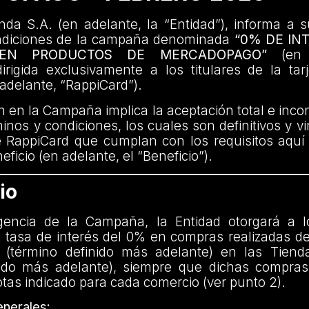
da S.A. (en adelante, la “Entidad”), informa a s
ndiciones de la campaña denominada
“0% DE IN
 EN PRODUCTOS DE MERCADOPAGO”
(en a
rigida exclusivamente a los titulares de la tar
adelante, “RappiCard”).
ón en la Campaña implica la aceptación total e incon
inos y condiciones, los cuales son definitivos y v
e RappiCard que cumplan con los requisitos aquí
ficio (en adelante, el “Beneficio”).
io
gencia de la Campaña, la Entidad otorgará a l
 tasa de interés del 0% en compras realizadas de
 (término definido más adelante) en las Tiend
nido más adelante), siempre que dichas compras 
as indicado para cada comercio (ver punto 2).
nerales: