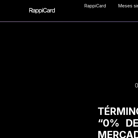
RappiCard
Meses sin
0
TÉRMIN
“0% DE
MERCAD