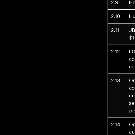
2.9
He
2.10
Hu
2.11
JB
$1
2.12
LG
co
co
2.13
O
co
cu
se
pe
2.14
Or
cu