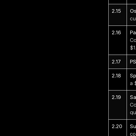
2.15
Os
cu
2.16
Pa
Co
$1
2.17
PS
2.18
Sp
a 
2.19
Sa
Co
qu
2.20
Su
co