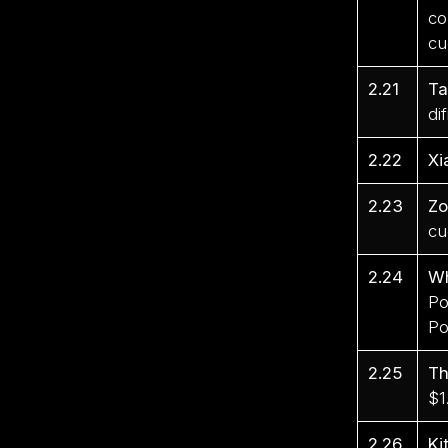
co
cu
2.21
Ta
di
2.22
Xi
2.23
Zo
cu
2.24
Wh
Po
Po
2.25
Th
$1
2.26
Ki