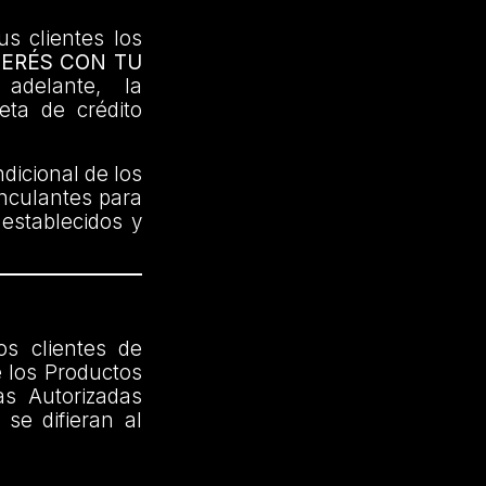
us clientes los
TERÉS CON TU
delante, la
jeta de crédito
dicional de los
inculantes para
 establecidos y
os clientes de
 los Productos
as Autorizadas
se difieran al