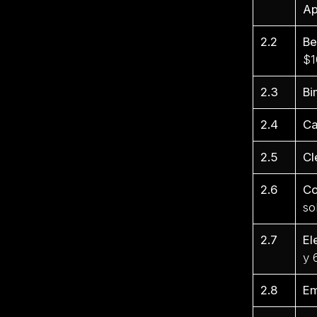
Ap
2.2
Be
$1
2.3
Bi
2.4
Ca
2.5
Cl
2.6
Co
so
2.7
El
y 
2.8
Em