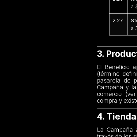
a 
2.27
St
a 
3. Produ
El Beneficio 
(término defi
pasarela de p
Campaña y las
comercio (ver
compra y exist
4. Tiend
La Campaña a
través de los s