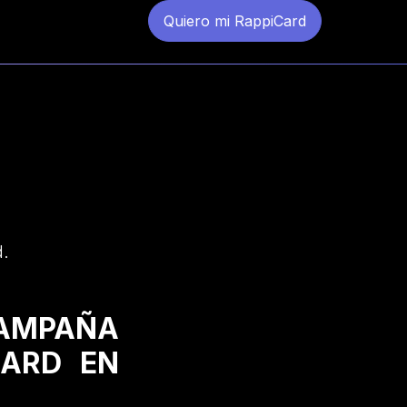
Quiero mi RappiCard
d.
CAMPAÑA
CARD EN