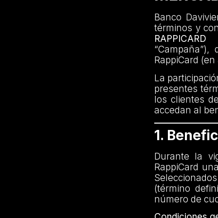
Banco Davivien
términos y co
RAPPICARD
“Campaña”), di
RappiCard (en 
La participaci
presentes térm
los clientes d
accedan al bene
1. Benefic
Durante la vi
RappiCard una
Seleccionados
(término defi
número de cuot
Condiciones ge