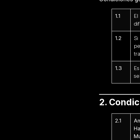
1.1
El
di
1.2
Si
pe
tr
1.3
Es
se
2. Condi
2.1
Am
Ha
Mu