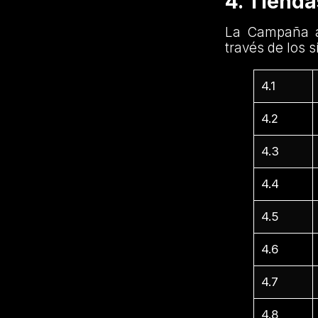
4. Tiend
La Campaña a
través de los s
4.1
4.2
4.3
4.4
4.5
4.6
4.7
4.8