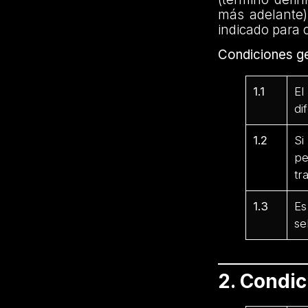
más adelante)
indicado para 
Condiciones ge
1.1
El
di
1.2
Si
pe
tr
1.3
Es
se
2. Condi