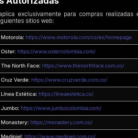
as Autorizadas
plica exclusivamente para compras realizadas 
iguientes sitios web:
Motorola:
https://www.motorola.com/co/es/homepage
Oster
:
https://www.ostercolombia.com/
The North Face:
https://www.thenorthface.com.co/
Cruz Verde
:
https://www.cruzverde.com.co/
Línea Estética:
https://lineaestetica.co/
Jumbo:
https://www.jumbocolombia.com/
Monastery:
https://monastery.com.co/
Medipiel
:
https://www.medipiel.com.co/