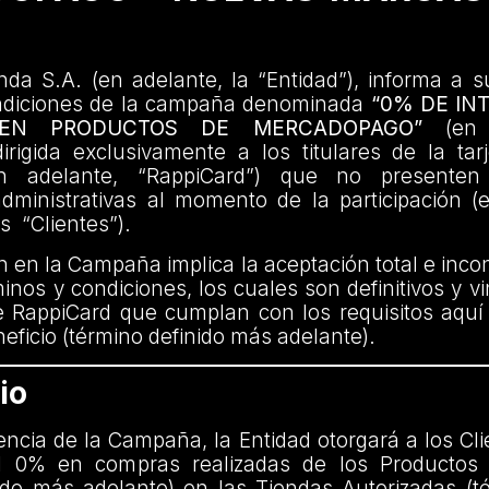
da S.A. (en adelante, la “Entidad”), informa a s
ndiciones de la campaña denominada
“0% DE IN
 EN PRODUCTOS DE MERCADOPAGO”
(en a
rigida exclusivamente a los titulares de la tar
n adelante, “RappiCard”) que no presenten
administrativas al momento de la participación (
os “Clientes”).
ón en la Campaña implica la aceptación total e incon
inos y condiciones, los cuales son definitivos y v
e RappiCard que cumplan con los requisitos aquí
eficio (término definido más adelante).
io
encia de la Campaña, la Entidad otorgará a los Cl
el 0% en compras realizadas de los Productos 
ido más adelante) en las Tiendas Autorizadas (t