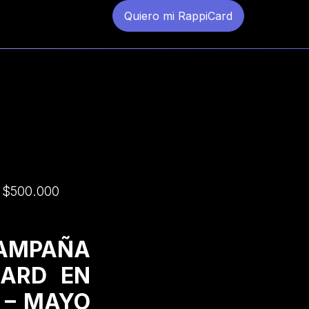
Quiero mi RappiCard
a $500.000
CAMPAÑA
CARD EN
 – MAYO