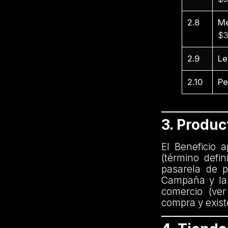
2.8
Me
$3
2.9
Le
2.10
Pe
3. Produ
El Beneficio 
(término defi
pasarela de p
Campaña y las
comercio (ver
compra y exist