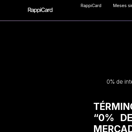
RappiCard
Meses sin
0% de int
TÉRMIN
“0% DE
MERCAD