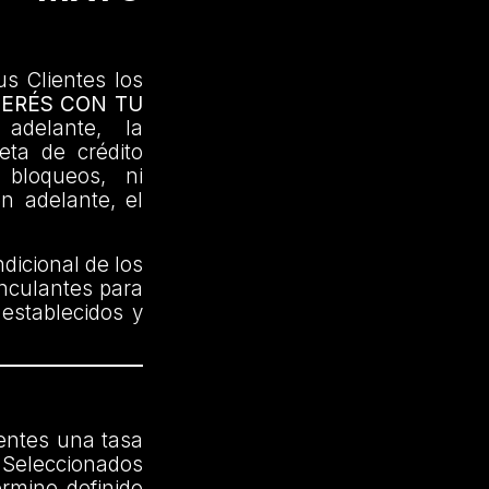
us Clientes los
TERÉS CON TU
delante, la
jeta de crédito
 bloqueos, ni
en adelante, el
dicional de los
inculantes para
 establecidos y
ientes una tasa
Seleccionados
érmino definido