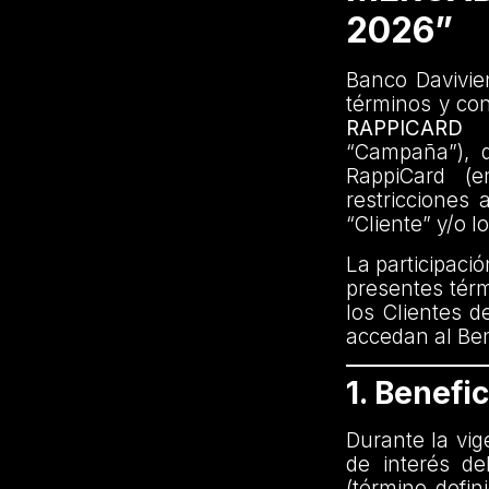
2026”
Banco Davivien
términos y co
RAPPICARD
“Campaña”), di
RappiCard (e
restricciones 
“Cliente” y/o l
La participaci
presentes térm
los Clientes d
accedan al Ben
1. Benefic
Durante la vig
de interés d
(término defin