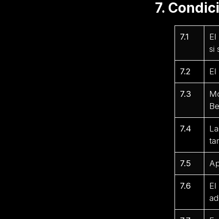
7. Condi
7.1
El
si
7.2
El
7.3
Mo
Be
7.4
La
ta
7.5
Ap
7.6
El
ad