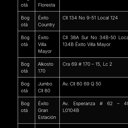
otá
Floresta
Bog
Éxito
Cll 134 No 9-51 Local 124
otá
Country
Bog
Éxito
Cll 38A Sur No 34B-50 Loca
otá
Villa
134B Éxito Villa Mayor
Mayor
Bog
Alkosto
Cra 69 # 170 – 15, Lc 2
otá
170
Bog
Jumbo
Av. Cll 80 69 Q 50
otá
Cll 80
Bog
Éxito
Av. Esperanza # 62 – 4
otá
Gran
L0104B
Estación