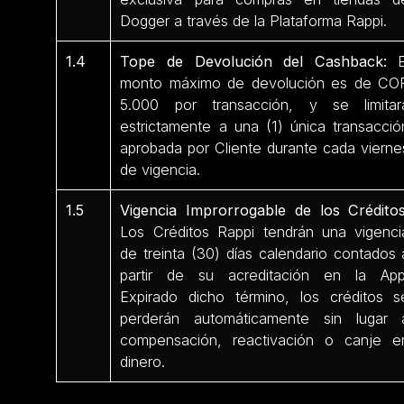
Dogger a través de la Plataforma Rappi.
1.4
Tope de Devolución del Cashback:
E
monto máximo de devolución es de CO
5.000 por transacción, y se limitar
estrictamente a una (1) única transacció
aprobada por Cliente durante cada vierne
de vigencia.
1.5
Vigencia Improrrogable de los Créditos
Los Créditos Rappi tendrán una vigenci
de treinta (30) días calendario contados 
partir de su acreditación en la App
Expirado dicho término, los créditos s
perderán automáticamente sin lugar 
compensación, reactivación o canje e
dinero.