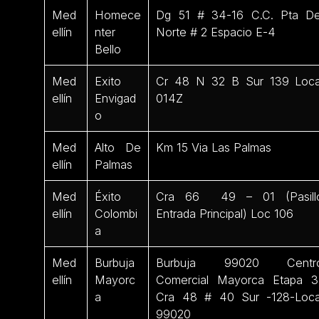
Med
Homece
Dg 51 # 34-16 C.C. Pta De
ellín
nter
Norte # 2 Espacio E-4
Bello
Med
Exito
Cr 48 N 32 B Sur 139 Loca
ellín
Envigad
014Z
o
Med
Alto De
Km 15 Via Las Palmas
ellín
Palmas
Med
Éxito
Cra 66 49 – 01 (Pasill
ellín
Colombi
Entrada Principal) Loc 106
a
Med
Burbuja
Burbuja 99020 Centr
ellín
Mayorc
Comercial Mayorca Etapa 3
a
Cra 48 # 40 Sur -128-Loca
99020