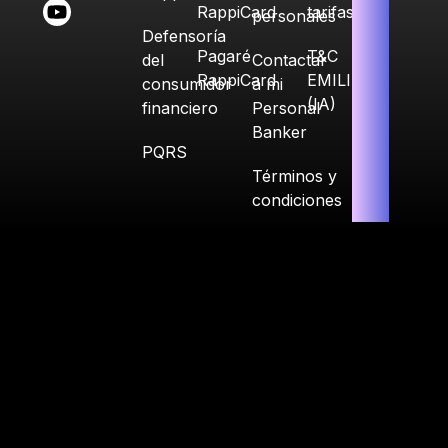
RappiCard
tarifas
personales
Defensoría
Pagaré
T&C
del
Contactar
RappiCard
EMILIA
consumidor
a mi
(IA)
financiero
Personal
Banker
PQRS
Términos y
condiciones