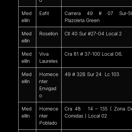
o
Med
Eafit
Carrera 49 # 07 Sur-5
ellín
Plazoleta Green
Med
Rosellon
Cll 40 Sur #27-04 Local 2
ellín
Med
Viva
Cra 81 # 37-100 Local O6.
ellín
Laureles
Med
Homece
49 # 32B Sur 24 Lc 103
ellín
nter
Envigad
o
Med
Homece
Cra 48 14 – 135 ( Zona D
ellín
nter
Comidas ) Local 02
Poblado