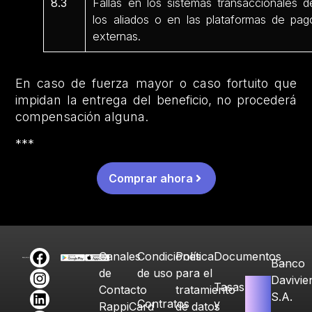
8.3
Fallas en los sistemas transaccionales d
los aliados o en las plataformas de pag
externas.
En caso de fuerza mayor o caso fortuito que
impidan la entrega del beneficio, no procederá
compensación alguna.
***
Comprar ahora
Canales
Condiciones
Política
Documentos
Banco
de
de uso
para el
Davivie
Tasas
Contacto
tratamiento
S.A.
Contratos
y
RappiCard
de datos