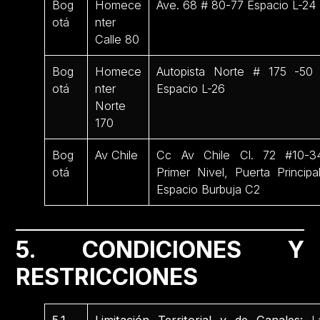
Bog
Homece
Ave. 68 # 80-77 Espacio L-24
otá
nter
Calle 80
Bog
Homece
Autopista Norte # 175 -5
otá
nter
Espacio L-26
Norte
170
Bog
Av Chile
Cc Av Chile Cl. 72 #10-3
otá
Primer Nivel, Puerta Principal
Espacio Burbuja C2
5. CONDICIONES Y
RESTRICCIONES