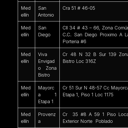
Med
San
Cra 51 # 46-05
ellín
Antonio
Med
San
Cll 34 # 43 – 66, Zona Comú
ellín
Diego
C.C. San Diego Proximo A L
Porteria #6
Med
Viva
Cr 48 N 32 B Sur 139 Zon
ellín
Envigad
Bistro Loc 316Z
o Zona
Bistro
Med
Mayorc
Cr 51 Sur N 48-57 Cc Mayorc
ellín
a 1
Etapa 1, Piso 1 Loc 1175
Etapa 1
Med
Provenz
Cr 35 #8 A 59 1 Piso Loca
ellín
a
Exterior Norte Poblado