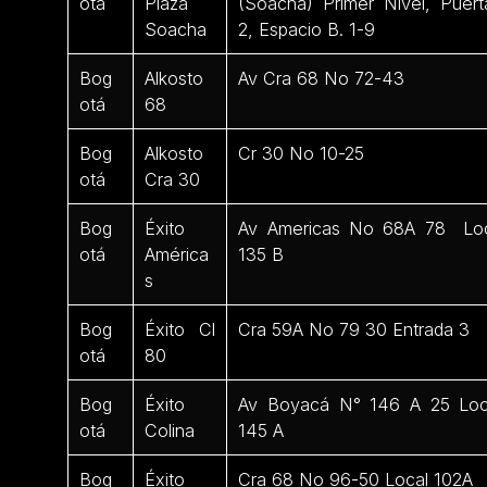
otá
Plaza
(Soacha) Primer Nivel, Puert
Soacha
2, Espacio B. 1-9
Bog
Alkosto
Av Cra 68 No 72-43
otá
68
Bog
Alkosto
Cr 30 No 10-25
otá
Cra 30
Bog
Éxito
Av Americas No 68A 78 Lo
otá
América
135 B
s
Bog
Éxito Cl
Cra 59A No 79 30 Entrada 3
otá
80
Bog
Éxito
Av Boyacá N° 146 A 25 Loc
otá
Colina
145 A
Bog
Éxito
Cra 68 No 96-50 Local 102A