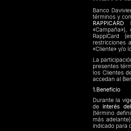
Banco Davivien
términos y co
RAPPICARD
«Campaña»), di
RappiCard (e
restricciones 
«Cliente» y/o l
La participaci
presentes térm
los Clientes d
accedan al Ben
1.Beneficio
Durante la vig
de
interés d
(término defin
más adelante)
indicado para 