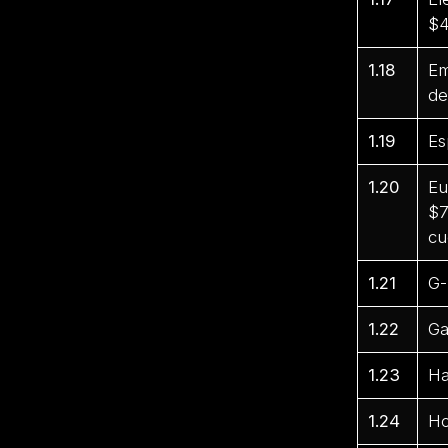
$4
1.18
Em
de
1.19
Es
1.20
Eu
$7
cu
1.21
G-
1.22
Ga
1.23
Ha
1.24
Ho