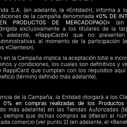
da S.A. (en adelante, la «Entidad»), informa a s
ndiciones de la campaña denominada
«0% DE IN
 EN PRODUCTOS DE MERCADOPAGO
» (en 
rigida exclusivamente a los titulares de la tar
n adelante, «RappiCard») que no presenten
administrativas al momento de la participación (
os «Clientes»).
ón en la Campaña implica la aceptación total e incon
inos y condiciones, los cuales son definitivos y v
e RappiCard que cumplan con los requisitos aquí
eficio (término definido más adelante).
encia de la Campaña, la Entidad otorgará a los Cl
el 0% en compras realizadas de los Productos 
ido más adelante) en las Tiendas Autorizadas (t
, siempre que dichas compras se difieran al nú
cada comercio (ver punto 2) (en adelante, el «Benef