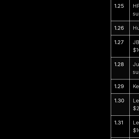
1.25
HP
su
1.26
Hu
1.27
JB
$1
1.28
Ju
su
1.29
Ke
1.30
Le
$2
1.31
Le
$1