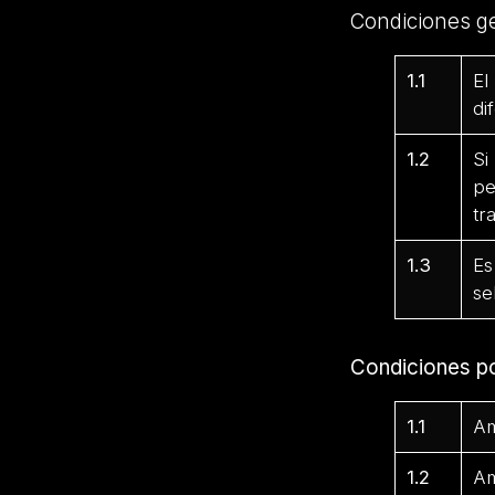
Condiciones g
1.1
El
di
1.2
Si
pe
tr
1.3
Es
se
Condiciones p
1.1
Am
1.2
Am