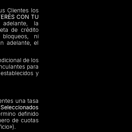
us Clientes los
TERÉS CON TU
adelante, la
jeta de crédito
 bloqueos, ni
en adelante, el
dicional de los
inculantes para
 establecidos y
ientes una tasa
Seleccionados
érmino definido
mero de cuotas
icio»).