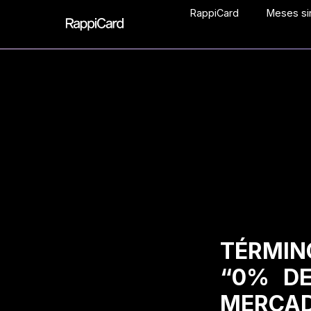
RappiCard
Meses sin
TÉRMIN
“0% DE
MERCAD