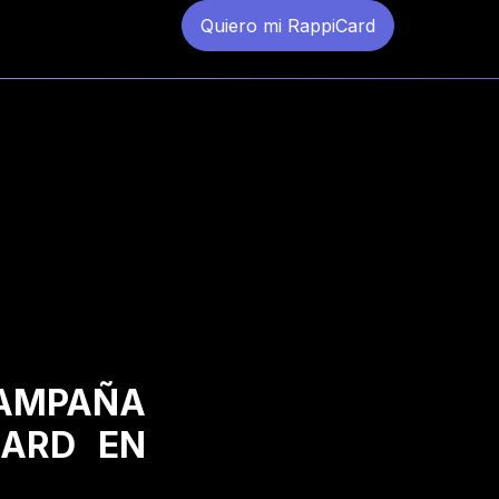
Quiero mi RappiCard
CAMPAÑA
CARD EN