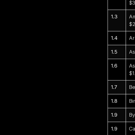
$3
1.3
Am
$2
1.4
Ar
1.5
As
1.6
As
$1
1.7
Be
1.8
Bi
1.9
By
1.9
Ca