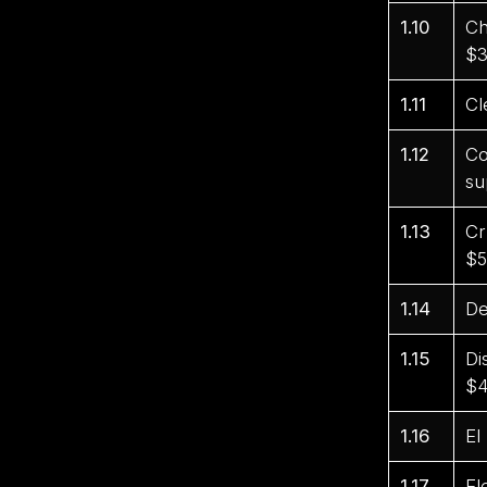
1.10
Ch
$3
1.11
Cl
1.12
Co
su
1.13
Cr
$5
1.14
De
1.15
Di
$4
1.16
El
1.17
El