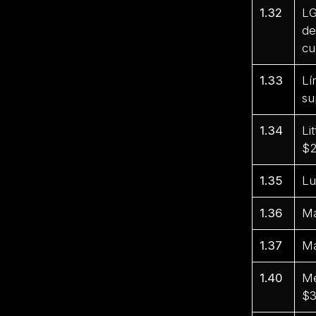
1.32
LG
de
cu
1.33
Lí
su
1.34
Li
$2
1.35
Lu
1.36
Ma
1.37
Ma
1.40
Me
$3