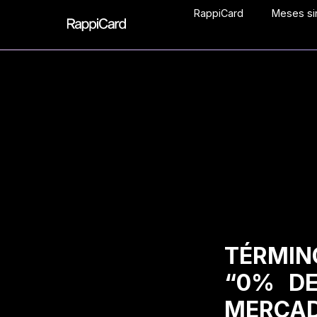
RappiCard
Meses sin
TÉRMIN
“0% DE
MERCAD