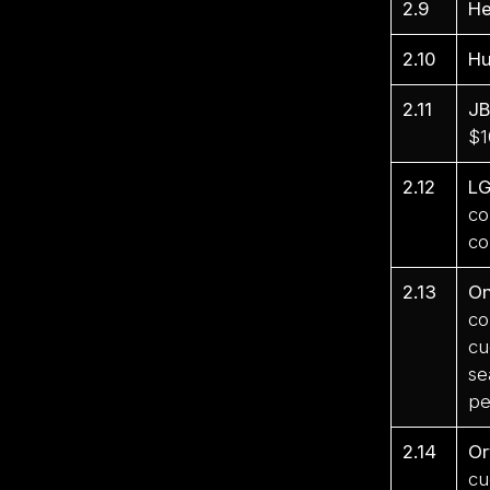
2.9
He
2.10
Hu
2.11
JB
$1
2.12
LG
co
co
2.13
O
co
cu
se
pe
2.14
Or
cu