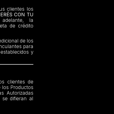
us clientes los
TERÉS CON TU
delante, la
jeta de crédito
dicional de los
inculantes para
 establecidos y
os clientes de
 los Productos
as Autorizadas
se difieran al