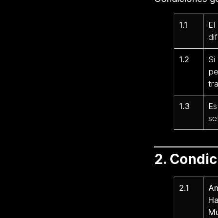
1.1
El
di
1.2
Si
pe
tr
1.3
Es
se
2. Condi
2.1
Am
Ha
Mu