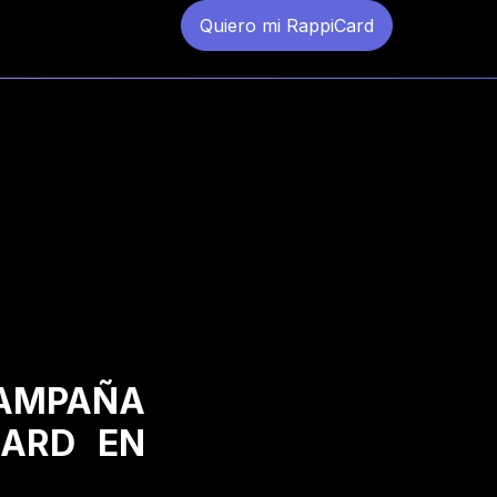
Quiero mi RappiCard
CAMPAÑA
CARD EN