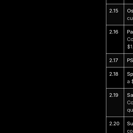
2.15
Os
cu
2.16
Pa
Co
$1
2.17
PS
2.18
Sp
a 
2.19
Sa
Co
qu
2.20
Su
co