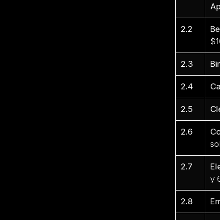
Ap
2.2
Be
$1
2.3
Bi
2.4
Ca
2.5
Cl
2.6
Co
so
2.7
El
y 
2.8
Em