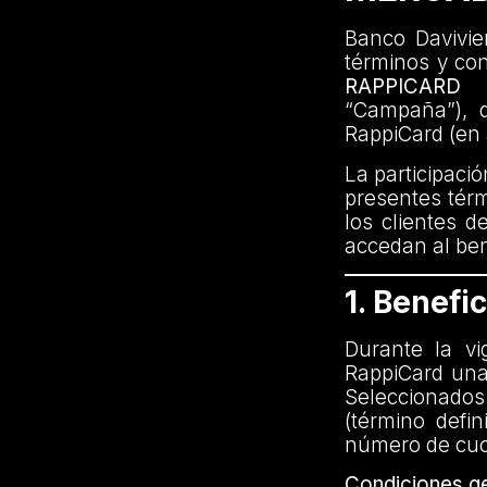
Banco Davivien
términos y co
RAPPICARD
“Campaña”), di
RappiCard (en 
La participaci
presentes térm
los clientes d
accedan al bene
1. Benefic
Durante la vi
RappiCard una
Seleccionados
(término defi
número de cuot
Condiciones ge