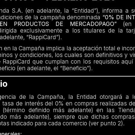
da S.A. (en adelante, la “Entidad”), informa a s
ndiciones de la campaña denominada
“0% DE IN
 EN PRODUCTOS DE MERCADOPAGO”
(en a
rigida exclusivamente a los titulares de la tar
adelante, “RappiCard”).
ón en la Campaña implica la aceptación total e incon
inos y condiciones, los cuales son definitivos y v
e RappiCard que cumplan con los requisitos aquí
ficio (en adelante, el “Beneficio”).
io
gencia de la Campaña, la Entidad otorgará a l
 tasa de interés del 0% en compras realizadas de
 (término definido más adelante) en las Tiend
nido más adelante), siempre que dichas compras 
as indicado para cada comercio (ver punto 2).
nerales: