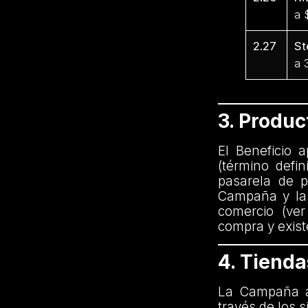
a 
2.27
St
a 
3. Produ
El Beneficio 
(término defi
pasarela de p
Campaña y las
comercio (ver
compra y exist
4. Tiend
La Campaña a
través de los s