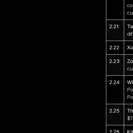
co
cu
2.21
Ta
di
2.22
Xi
2.23
Zo
cu
2.24
Wh
Po
Po
2.25
Th
$1
2.26
Ki