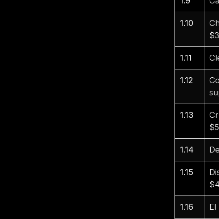
1.9
Ca
1.10
Ch
$3
1.11
Cl
1.12
Co
su
1.13
Cr
$5
1.14
De
1.15
Di
$4
1.16
El