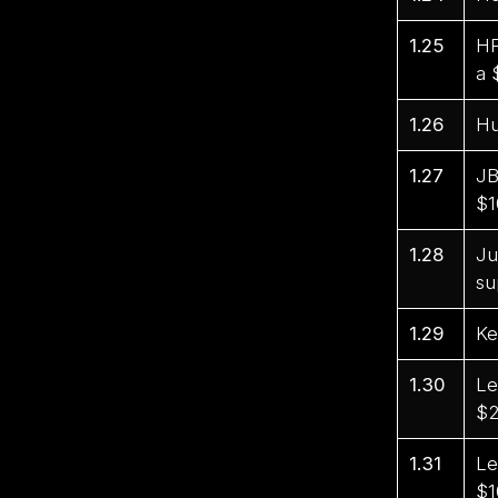
1.25
HP
a 
1.26
Hu
1.27
JB
$1
1.28
Ju
su
1.29
Ke
1.30
Le
$2
1.31
Le
$1