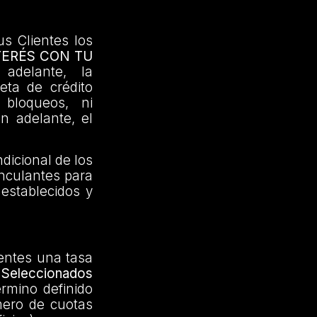
us Clientes los
TERÉS CON TU
adelante, la
jeta de crédito
 bloqueos, ni
en adelante, el
dicional de los
inculantes para
 establecidos y
ientes una tasa
Seleccionados
érmino definido
mero de cuotas