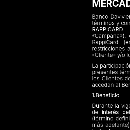
MERCAD
Banco Davivien
términos y co
RAPPICARD
«Campaña»), di
RappiCard (e
restricciones 
«Cliente» y/o l
La participaci
presentes térm
los Clientes d
accedan al Ben
1.Beneficio
Durante la vig
de
interés d
(término defin
más adelante)