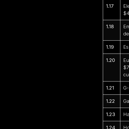
1.17
El
$4
1.18
Em
de
1.19
Es
1.20
Eu
$7
cu
1.21
G-
1.22
Ga
1.23
Ha
1.24
Ho