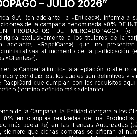
OPAGO – JULIO 2026”
da S.A. (en adelante, la «Entidad»), informa a s
ndiciones de la campaña denominada
«0% DE IN
 EN PRODUCTOS DE MERCADOPAGO
» (en 
rigida exclusivamente a los titulares de la tar
n adelante, «RappiCard») que no presenten
administrativas al momento de la participación (
os «Clientes»).
ón en la Campaña implica la aceptación total e incon
inos y condiciones, los cuales son definitivos y v
e RappiCard que cumplan con los requisitos aquí
eficio (término definido más adelante).
encia de la Campaña, la Entidad otorgará a los Cl
el 0% en compras realizadas de los Productos 
ido más adelante) en las Tiendas Autorizadas (t
, siempre que dichas compras se difieran al nú