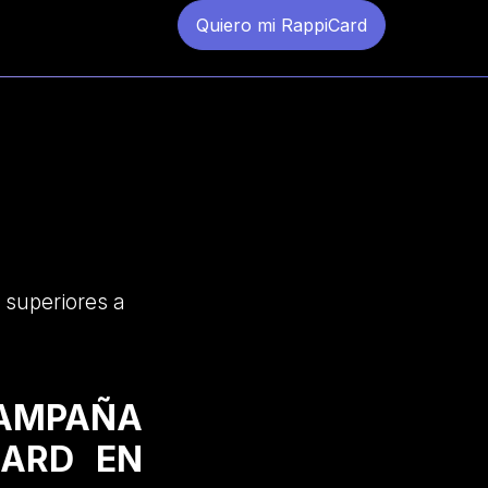
Quiero mi RappiCard
 superiores a
CAMPAÑA
CARD EN