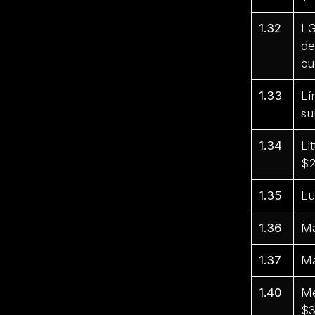
1.32
LG
de
cu
1.33
Lí
su
1.34
Li
$2
1.35
Lu
1.36
Ma
1.37
Ma
1.40
Me
$3