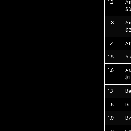
1.2
Am
$3
1.3
Am
$2
1.4
Ar
1.5
As
1.6
As
$1
1.7
Be
1.8
Bi
1.9
By