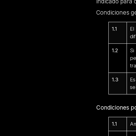
indicado para 
Condiciones g
1.1
El
di
1.2
Si
pe
tr
1.3
Es
se
Condiciones p
1.1
Am