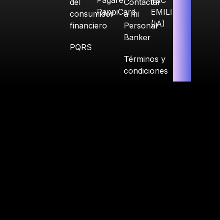
Pagaré
T&C
del
Contactar
RappiCard
EMILIA
consumidor
a mi
(IA)
financiero
Personal
Banker
PQRS
Términos y
condiciones