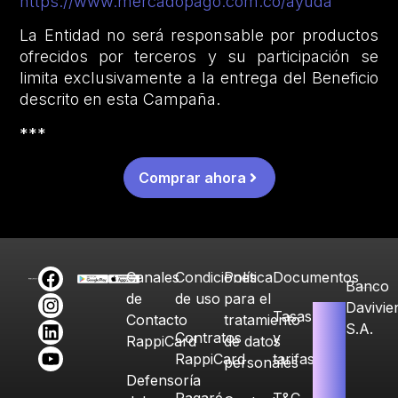
https://www.mercadopago.com.co/ayuda
La Entidad no será responsable por productos
ofrecidos por terceros y su participación se
limita exclusivamente a la entrega del Beneficio
descrito en esta Campaña.
***
Comprar ahora
Canales
Condiciones
Política
Documentos
Banco
de
de uso
para el
Davivie
Tasas
Contacto
tratamiento
S.A.
Contratos
y
RappiCard
de datos
RappiCard
tarifas
personales
Defensoría