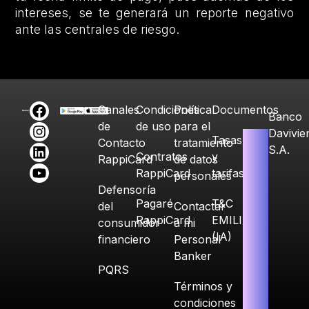
intereses, se te generará un reporte negativo
ante las centrales de riesgo.
Canales
Condiciones
Política
Documentos
Banco
de
de uso
para el
Davivie
Tasas
Contacto
tratamiento
S.A.
Contratos
y
RappiCard
de datos
RappiCard
tarifas
personales
Defensoría
Pagaré
T&C
del
Contactar
RappiCard
EMILIA
consumidor
a mi
(IA)
financiero
Personal
Banker
PQRS
Términos y
condiciones