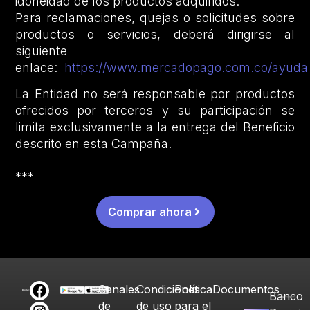
idoneidad de los productos adquiridos.
Para reclamaciones, quejas o solicitudes sobre
productos o servicios, deberá dirigirse al
siguiente
enlace:
https://www.mercadopago.com.co/ayuda
La Entidad no será responsable por productos
ofrecidos por terceros y su participación se
limita exclusivamente a la entrega del Beneficio
descrito en esta Campaña.
***
Comprar ahora
Canales
Condiciones
Política
Documentos
Banco
de
de uso
para el