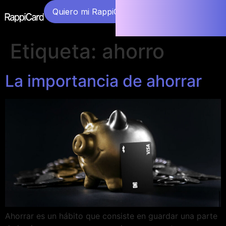
Quiero mi RappiCard
Etiqueta:
ahorro
La importancia de ahorrar
Ahorrar es un hábito que consiste en guardar una parte