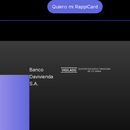
Quiero mi RappiCard
Banco
Davivienda
S.A.