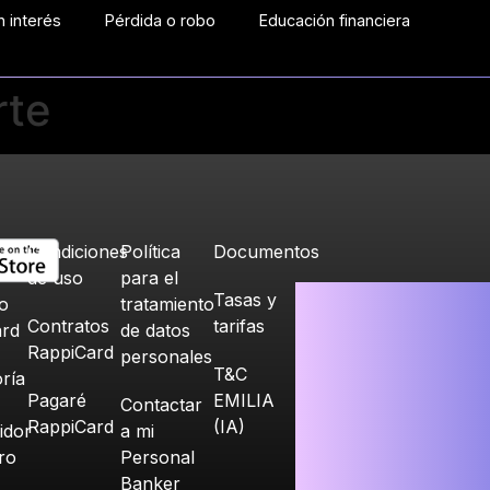
 interés
Pérdida o robo
Educación financiera
rte
Condiciones
Política
Documentos
de uso
para el
Tasas y
o
tratamiento
Contratos
tarifas
ard
de datos
RappiCard
personales
T&C
ría
Pagaré
EMILIA
Contactar
RappiCard
(IA)
idor
a mi
ero
Personal
Banker