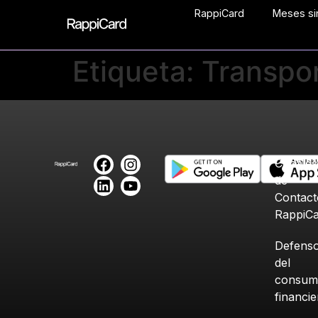
RappiCard
Meses sin
Etiqueta:
Transpo
Canales
de
Contact
RappiC
Defenso
del
consum
financi