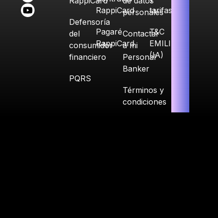
RappiCard
de datos
RappiCard
tarifas
personales
Defensoría
Pagaré
T&C
del
Contactar
RappiCard
EMILIA
consumidor
a mi
(IA)
financiero
Personal
Banker
PQRS
Términos y
condiciones