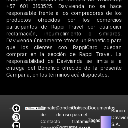
+57 601 3163525. Davivienda no se hace
responsable frente a los compradores de los
productos ofrecidos por los comercios
participantes de Rappi Travel por cualquier
reclamación, incumplimiento o similares.
Davivienda únicamente ofrece un Beneficio para
que los clientes con RappiCard puedan
comprar en la sección de Rappi Travel. La
responsabilidad de Davivienda se limita a la
entrega del Beneficio ofrecido de la presente
Campaña, en los términos acá dispuestos.
Canales
Condiciones
Política
Documentos
Banco
de
de uso
para el
Davivie
Tasas
Contacto
tratamiento
S.A.
Contratos
y