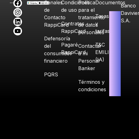
Canales
Condiciones
Política
Documentos
Banco
de
de uso
para el
Davivie
Tasas
Contacto
tratamiento
S.A.
Contratos
y
RappiCard
de datos
RappiCard
tarifas
personales
Defensoría
Pagaré
T&C
del
Contactar
RappiCard
EMILIA
consumidor
a mi
(IA)
financiero
Personal
Banker
PQRS
Términos y
condiciones