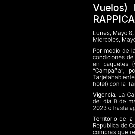
Vuelos)
RAPPIC
Lunes, Mayo 8,
Miércoles, Mayo
Por medio de l
condiciones de
en paquetes (
“Campaña”, po
Tarjetahabient
hotel) con la Ta
Vigencia.
La Cam
del día 8 de m
2023 o hasta ag
Territorio de l
República de Co
compras que rec