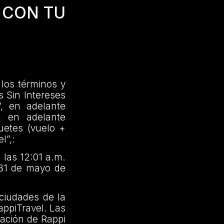
 CON TU
los términos y
 Sin Intereses
, en adelante
, en adelante
uetes (vuelo +
l”,:
las 12:01 a.m.
a 31 de mayo de
ciudades de la
appiTravel. Las
cación de Rappi