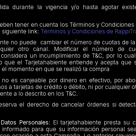
da durante la vigencia y/o hasta agotar exist
deben tener en cuenta los Términos y Condiciones
 siguiente link:
Términos y Condiciones de RappiTr
iente no puede cambiar el número de cuotas de l
quier otro canal. Modificar el número de cu
 considera un incumplimiento de T&C, por lo cual
 lo que el Tarjetahabiente entiende y acepta que
 el momento en que se realizó la compra
no es canjeable por dinero en efectivo, por ab
s a tarjetas de crédito o débito, ni por cualquier 
rente a lo descrito en los T&C.
eserva el derecho de cancelar órdenes si detect
 Datos Personales
: El tarjetahabiente presta su 
e informado para que su información personal sea
con ocasión a esta Campaña. Lo anterior siguiend