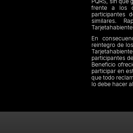
PQRS, sin que 
frente a los 
participantes 
similares. R
Tarjetahabiente
En consecuenc
reintegro de lo
Tarjetahabien
participantes d
Beneficio ofre
participar en e
que todo reclam
lo debe hacer a