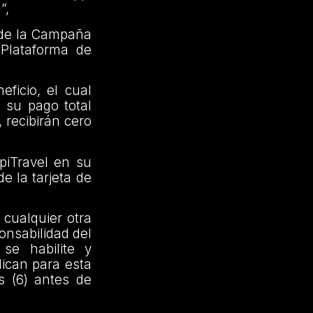
l”,
o de la Campaña
 Plataforma de
ficio, el cual
 su pago total
 recibirán cero
piTravel en su
e la tarjeta de
 cualquier otra
onsabilidad del
se habilite y
lican para esta
is (6) antes de