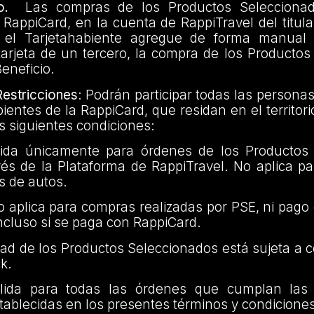
o.
Las compras de los Productos Selecciona
RappiCard, en la cuenta de RappiTravel del titular
el Tarjetahabiente agregue de forma manual
tarjeta de un tercero, la compra de los Producto
Beneficio.
estricciones
: Podrán participar todas las persona
ientes de la RappiCard, que residan en el territor
 siguientes condiciones:
ida únicamente para órdenes de los Productos 
avés de la Plataforma de RappiTravel. No aplica 
as de autos.
no aplica para compras realizadas por PSE, ni pago
ncluso si se paga con RappiCard.
idad de los Productos Seleccionados está sujeta a 
k.
ida para todas las órdenes que cumplan las 
stablecidas en los presentes términos y condicione