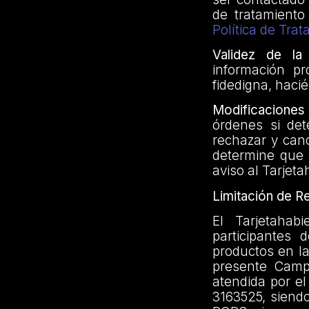
de tratamiento
Política de Tra
Validez de la 
información pr
fidedigna, hac
Modificaciones 
órdenes si det
rechazar y canc
determine que 
aviso al Tarjeta
Limitación de R
El Tarjetahab
participantes 
productos en la
presente Camp
atendida por e
3163525, siend