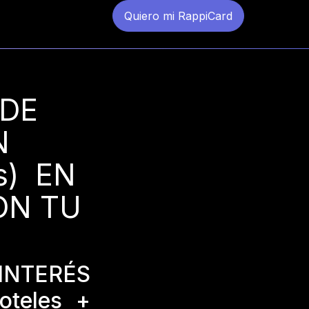
Quiero mi RappiCard
DE
N
s) EN
ON TU
INTERÉS
teles +