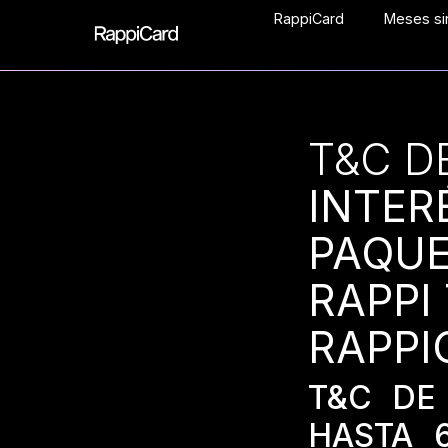
RappiCard
Meses sin
T&C D
INTER
PAQUET
RAPPI
RAPPI
T&C DE
HASTA 