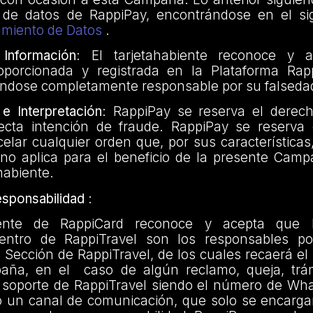
 de datos de RappiPay, encontrándose en el si
tamiento de Datos
.
Información
: El tarjetahabiente reconoce y 
oporcionada y registrada en la Plataforma Rap
iéndose completamente responsable por su falseda
e Interpretación
: RappiPay se reserva el derec
ecta intención de fraude. RappiPay se reserva
elar cualquier orden que, por sus características
no aplica para el beneficio de la presente Campa
habiente.
esponsabilidad
:
iente de RappiCard reconoce y acepta que 
dentro de RappiTravel son los responsables po
 Sección de RappiTravel, de los cuales recaerá el 
aña, en el caso de algún reclamo, queja, trám
l soporte de RappiTravel siendo el número de Wh
o un canal de comunicación, que solo se encargar