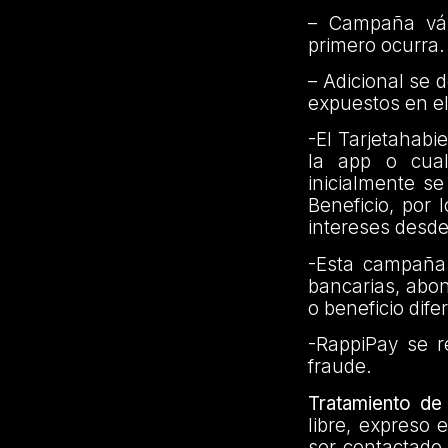
– Campaña váli
primero ocurra.
– Adicional se 
expuestos en el
-El Tarjetahab
la app o cual
inicialmente se
Beneficio, por
intereses desde
-Esta campaña 
bancarias, abono
o beneficio dife
-RappiPay se r
fraude.
Tratamiento de
libre, expreso 
ser contactado 