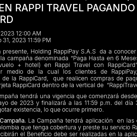
 EN RAPPI TRAVEL PAGANDO
ARD
 2023 12:00 AM
 31, 2023 11:59 PM
a presente, Holding RappiPay S.A.S da a conocer 
 la campaña denominada “Paga Hasta en 6 Meses
vuelo + hotel) en Rappi Travel con RappiCard”
r medio de la cual los clientes de RappiPay
e de la RappiCard, que realicen compras de paq
rjeta RappiCard dentro de la vertical de “RappiTrave
paña tendrá una vigencia que comenzará desde 
ayo de 2023 y finalizará a las 11:59 p.m. del dí
otar existencia, lo que ocurre primero.
a Campaña.
La Campaña tendrá aplicación en las 
lombia que tenga cobertura y preste su servicio R
ibirán el Beneficio debe ser realizadas en la apli