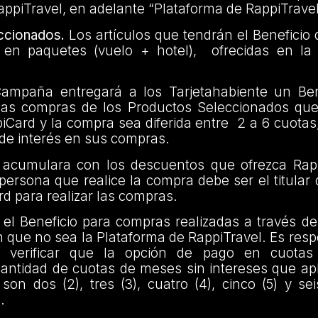
RappiTravel, en adelante “Plataforma de RappiTrave
ccionados.
Los artículos que tendrán el Benefici
 en paquetes (vuelo + hotel), ofrecidas en la
mpaña entregará a los Tarjetahabiente un Bene
 las compras de los Productos Seleccionados que
iCard y la compra sea diferida entre 2 a 6 cuotas,
 de interés en sus compras.
e acumulara con los descuentos que ofrezca Rap
persona que realice la compra debe ser el titular d
rd para realizar las compras.
el Beneficio para compras realizadas a través de
n que no sea la Plataforma de RappiTravel. Es resp
te verificar que la opción de pago en cuotas 
cantidad de cuotas de meses sin intereses que ap
on dos (2), tres (3), cuatro (4), cinco (5) y se
.