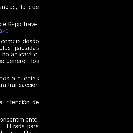
encias, lo que
 de RappiTravel
avel
a compra desde
otas pactadas
 no aplicará el
 se generen los
onos a cuentas
otra transacción
a intención de
consentimiento,
 utilizada para
o las políticas