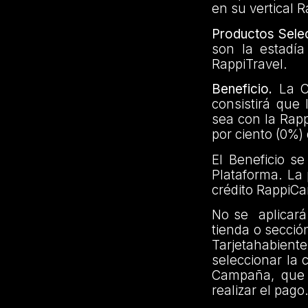
en su vertical 
Productos Sele
son la estadía
RappiTravel.
Beneficio.
La Ca
consistirá que
sea con la Rapp
por ciento (0%)
El Beneficio s
Plataforma. La 
crédito RappiCa
No se aplicará 
tienda o secció
Tarjetahabien
seleccionar la 
Campaña, que s
realizar el pago.