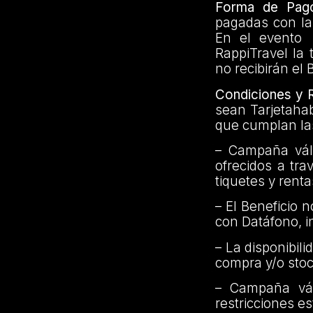
Forma de Pag
pagadas con la 
En el evento 
RappiTravel la 
no recibirán el 
Condiciones y R
sean Tarjetahab
que cumplan las
– Campaña vál
ofrecidos a tr
tiquetes y rent
– El Beneficio 
con Datáfono, i
– La disponibil
compra y/o stoc
– Campaña vál
restricciones e