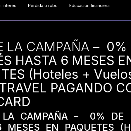
 interés
Pérdida o robo
Educación financiera
E LA CAMPAÑA –
0% 
ÉS HASTA 6 MESES E
ES (Hoteles + Vuelo
 TRAVEL PAGANDO C
CARD
 LA CAMPAÑA
–
0% DE 
6 MESES EN PAQUETES (Ho