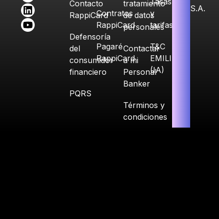
Tasas
Contacto
tratamiento
S.A.
Contratos
y
RappiCard
de datos
RappiCard
tarifas
personales
Defensoría
Pagaré
T&C
del
Contactar
RappiCard
EMILIA
consumidor
a mi
(IA)
financiero
Personal
Banker
PQRS
Términos y
condiciones