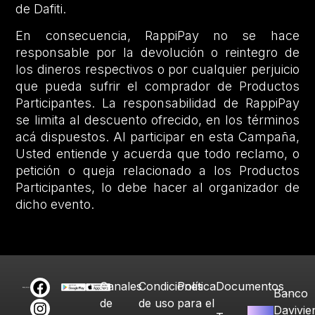
de Dafiti.
En consecuencia, RappiPay no se hace
responsable por la devolución o reintegro de
los dineros respectivos o por cualquier perjuicio
que pueda sufrir el comprador de Productos
Participantes. La responsabilidad de RappiPay
se limita al descuento ofrecido, en los términos
acá dispuestos. Al participar en esta Campaña,
Usted entiende y acuerda que todo reclamo, o
petición o queja relacionado a los Productos
Participantes, lo debe hacer al organizador de
dicho evento.
Canales
Condiciones
Política
Documentos
Banco
de
de uso
para el
Davivie