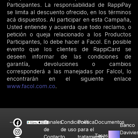
Participantes. La responsabilidad de RappiPay
se limita al descuento ofrecido, en los términos
acá dispuestos. Al participar en esta Campaña,
Usted entiende y acuerda que todo reclamo, o
petición o queja relacionado a los Productos
Participantes, lo debe hacer a Facol. En posible
evento que los clientes de RappiCard se
deseen informar de las condiciones de
garantía, devoluciones o cambios
corresponderá a las manejadas por Falcol, lo
encontrarán en el siguiente enlace
www.facol.com.co
.
Canales
Condiciones
Política
Documentos
Banco
de
de uso
para el
Davivie
Tasas
Contacto
tratamiento