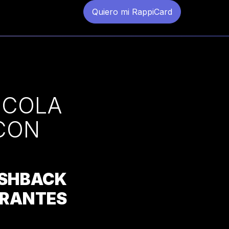
Quiero mi RappiCard
 COLA
CON
SHBACK
RANTES