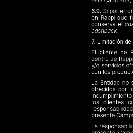
esta Campaña, 
6.9.
Si por erro
en Rappi que f
conserva el
ca
cashback
.
7. Limitación d
El cliente de 
dentro de Rappi
y/o servicios o
con los product
La Entidad no 
ofrecidos por 
incumplimiento 
los clientes 
responsabilidad
presente Campa
La responsabilid
presente Campa