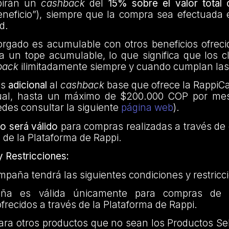
birán un
cashback
del
15% sobre el valor total
eneficio”), siempre que la compra sea efectuada 
d.
rgado es acumulable con otros beneficios ofreci
 a un tope acumulable, lo que significa que los 
back
ilimitadamente siempre y cuando cumplan las
es
adicional
al
cashback
base que ofrece la RappiCa
al, hasta un máximo de $200.000 COP por mes
des consultar la siguiente
página web
).
o será válido
para compras realizadas a través de 
 de la Plataforma de Rappi.
y Restricciones:
paña tendrá las siguientes condiciones y restricc
 es válida únicamente para compras de l
frecidos a través de la Plataforma de Rappi.
ara otros productos que no sean los Productos Se