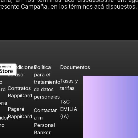
presente Campaña, en los términos acá dispuestos.
Condiciones
Política
Documentos
de uso
para el
Tasas y
o
tratamiento
Contratos
tarifas
ard
de datos
RappiCard
personales
T&C
ría
Pagaré
EMILIA
Contactar
RappiCard
(IA)
idor
a mi
ero
Personal
Banker