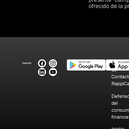
ofrecido de la 
Canales
de
Contact
RappiC
Defenso
del
consum
financi