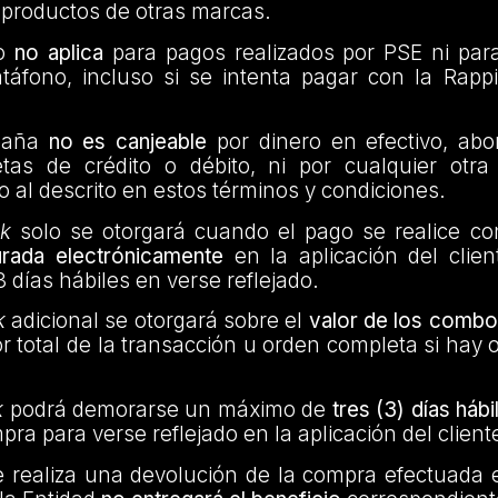
productos de otras marcas.
io
no aplica
para pagos realizados por PSE ni par
táfono, incluso si se intenta pagar con la Rapp
paña
no es canjeable
por dinero en efectivo, ab
jetas de crédito o débito, ni por cualquier otra
to al descrito en estos términos y condiciones.
k
solo se otorgará cuando el pago se realice co
urada electrónicamente
en la aplicación del clie
 días hábiles en verse reflejado.
k
adicional se otorgará sobre el
valor de los combo
or total de la transacción u orden completa si hay 
k
podrá demorarse un máximo de
tres (3) días hábi
pra para verse reflejado en la aplicación del client
nte realiza una devolución de la compra efectuada