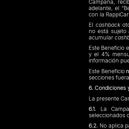
Campaña, reci
adelante, el “B
con la RappiCar
El
cashback
oto
no está sujeto
acumular
cash
Este Beneficio 
y el 4% mensu
información pue
Este Beneficio
n
secciones fuera
6. Condiciones 
La presente Cam
6.1.
La Campaña
seleccionados o
6.2.
No aplica p