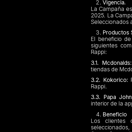
Vigencia.
La Campaña esta
2025. La Campañ
Seleccionados a
Productos 
El beneficio d
siguientes com
Rappi:
3.1.
Mcdonalds:
tiendas de Mcdo
3.2.
Kokorico:
P
Rappi.
3.3.
Papa John
interior de la a
Beneficio
Los clientes
seleccionados,