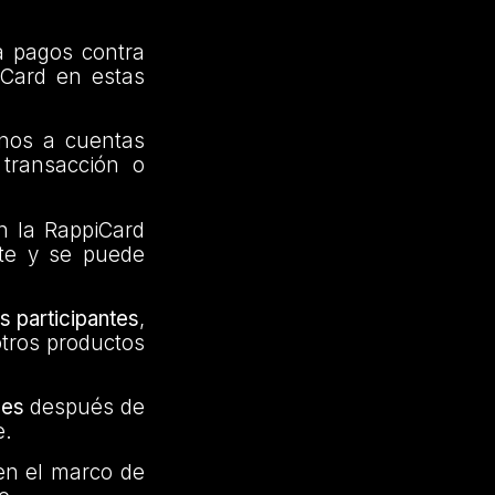
a pagos contra
iCard en estas
onos a cuentas
 transacción o
n la RappiCard
nte y se puede
s participantes
,
otros productos
les
después de
e.
 en el marco de