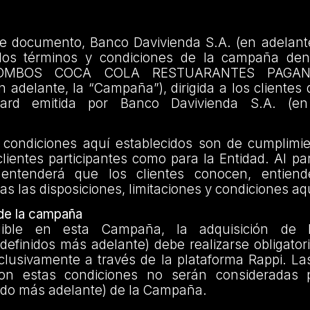
te documento, Banco Davivienda S.A. (en adelante
los términos y condiciones de la campaña de
OMBOS COCA COLA RESTUARANTES PAGA
adelante, la “Campaña”), dirigida a los clientes d
Card emitida por Banco Davivienda S.A. (en
 condiciones aquí establecidos son de cumplimien
clientes participantes como para la Entidad. Al par
ntenderá que los clientes conocen, entien
s las disposiciones, limitaciones y condiciones aqu
 de la campaña
gible en esta Campaña, la adquisición de 
definidos más adelante) debe realizarse obligato
clusivamente a través de la plataforma Rappi. L
n estas condiciones no serán consideradas pa
nido más adelante) de la Campaña.