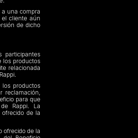
e.
do a una compra
 el cliente aún
ersión de dicho
 participantes
e los productos
ite relacionada
 Rappi.
 los productos
er reclamación,
eficio para que
 de Rappi. La
 ofrecido de la
o ofrecido de la
 del Beneficio