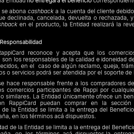
la Entidad
no entregará el beneficio
correspondient
r se abona
cashback
a la cuenta del cliente debi
ue declinada, cancelada, devuelta o rechazada, y
shback
en el producto, la Entidad realizará la rev
e Responsabilidad
RappiCard reconoce y acepta que los comercios
 son los responsables de la calidad e idoneidad d
frecidos, en el caso de algún reclamo, queja, trám
os o servicios podrá ser atendida por el soporte de
se hace responsable frente a los compradores de
los comercios participantes de Rappi por cualqui
o similares. La Entidad únicamente ofrece un ben
con RappiCard puedan comprar en la sección
 de la Entidad se limita a la entrega del Beneficio
ña, en los términos acá dispuestos.
ad de la Entidad se limita a la entrega del Benefici
ña, en los términos acá dispuestos.la entrega