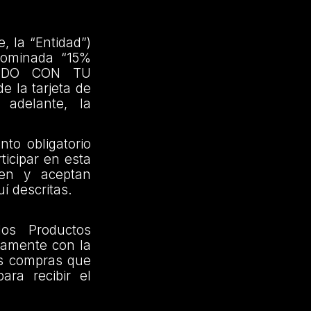
, la “Entidad”)
nominada “15%
NDO CON TU
e la tarjeta de
 adelante, la
to obligatorio
ticipar en esta
den y aceptan
í descritas.
los Productos
riamente con la
as compras que
ra recibir el