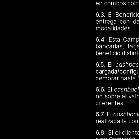
en combos con 
6.3.
El Benefic
entrega con da
modalidades.
6.4.
Esta Cam
bancarias, tar
beneficio distin
6.5.
El
cashbac
cargada/config
demorar hasta 3
6.6.
El
cashbac
no sobre el val
diferentes.
6.7.
El
cashbac
realizada la com
6.8.
Si el clie