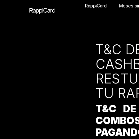
RappiCard
Meses sin
T&C D
CASH
RESTU
TU RA
T&C DE
COMBO
PAGAND