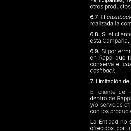
Participantes
, n
otros productos
6.7.
El
cashbac
realizada la com
6.8.
Si el clie
esta Campaña, 
6.9.
Si por erro
en Rappi que f
conserva el
ca
cashback
.
7. Limitación d
El cliente de 
dentro de Rappi
y/o servicios o
con los product
La Entidad no 
ofrecidos por 