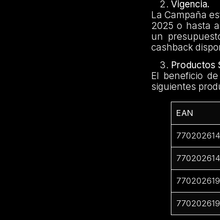
Vigencia.
La Campaña esta
2025 o hasta a
un presupuest
cashback dispon
Productos 
El beneficio d
siguientes produ
EAN
77020261
77020261
77020261
77020261