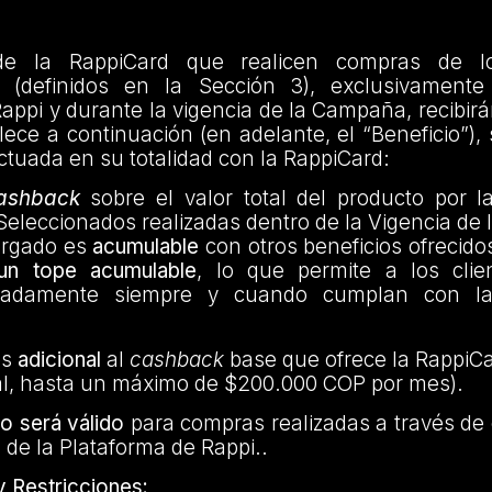
de la RappiCard que realicen compras de l
» (definidos en la Sección 3), exclusivamente
appi y durante la vigencia de la Campaña, recibir
ece a continuación (en adelante, el “Beneficio”),
tuada en su totalidad con la RappiCard:
ashback
sobre el valor total del producto por 
Seleccionados realizadas dentro de la Vigencia d
rgado es
acumulable
con otros beneficios ofrecido
un tope acumulable
, lo que permite a los cli
tadamente siempre y cuando cumplan con la
es
adicional
al
cashback
base que ofrece la RappiCa
l, hasta un máximo de $200.000 COP por mes).
o será válido
para compras realizadas a través de 
 de la Plataforma de Rappi..
y Restricciones: