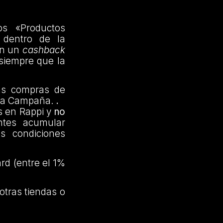
os «Productos
 dentro de la
án un
cashback
 siempre que la
las compras de
e la Campaña.
.
s en Rappi y
no
entes acumular
s condiciones
rd (entre el 1%
otras tiendas o