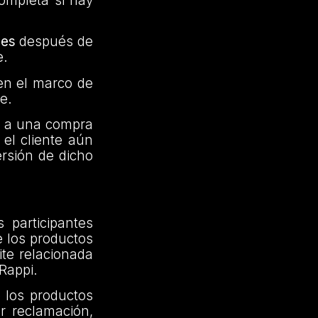
completa si hay
les
después de
e.
 en el marco de
e.
do a una compra
 el cliente aún
ersión de dicho
 participantes
e los productos
ite relacionada
 Rappi.
 los productos
er reclamación,