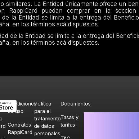
o similares. La Entidad únicamente ofrece un ben
con RappiCard puedan comprar en la sección
 de la Entidad se limita a la entrega del Beneficio
ña, en los términos acá dispuestos.
ad de la Entidad se limita a la entrega del Benefici
ña, en los términos acá dispuestos.
Condiciones
Política
Documentos
de uso
para el
Tasas y
o
tratamiento
Contratos
tarifas
ard
de datos
RappiCard
personales
T&C