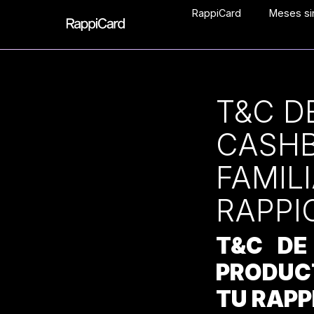
RappiCard
Meses sin
T&C D
CASH
FAMIL
RAPPI
T&C DE
PRODUC
TU RAPP