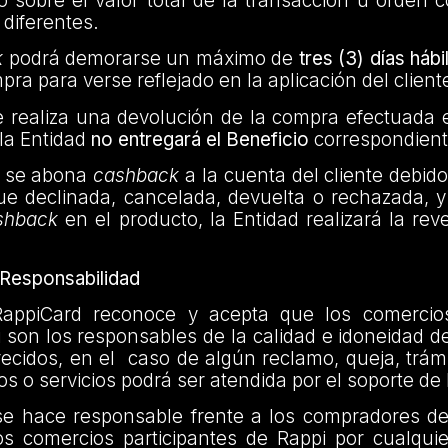
o sobre el valor total de la transacción u orden 
 diferentes.
k
podrá demorarse un máximo de
tres (3) días hábi
pra para verse reflejado en la aplicación del client
nte realiza una devolución de la compra efectuada
la Entidad
no entregará el Beneficio
correspondient
r se abona
cashback
a la cuenta del cliente debi
ue declinada, cancelada, devuelta o rechazada, y
shback
en el producto, la Entidad realizará la rev
e Responsabilidad
RappiCard reconoce y acepta que los comercios
 son los responsables de la calidad e idoneidad d
frecidos, en el caso de algún reclamo, queja, trám
os o servicios podrá ser atendida por el soporte de
se hace responsable frente a los compradores de
los comercios participantes de Rappi por cualqui