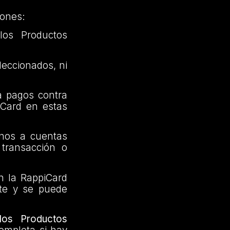
iones:
os Productos
leccionados, ni
a pagos contra
iCard en estas
onos a cuentas
 transacción o
n la RappiCard
nte y se puede
los Productos