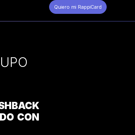
Quiero mi RappiCard
RUPO
SHBACK
NDO CON