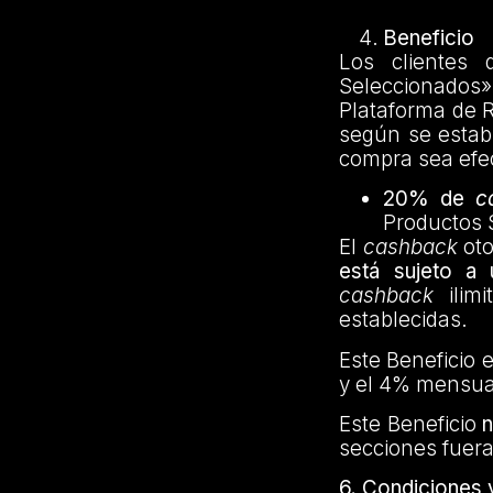
Beneficio
Los clientes 
Seleccionados
Plataforma de R
según se establ
compra sea efec
20% de
c
Productos 
El
cashback
oto
está sujeto a 
cashback
ilimi
establecidas.
Este Beneficio 
y el 4% mensua
Este Beneficio
n
secciones fuera
6. Condiciones 