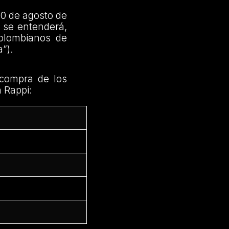
30 de agosto de
 se entenderá,
olombianos de
”).
 compra de los
n Rappi: