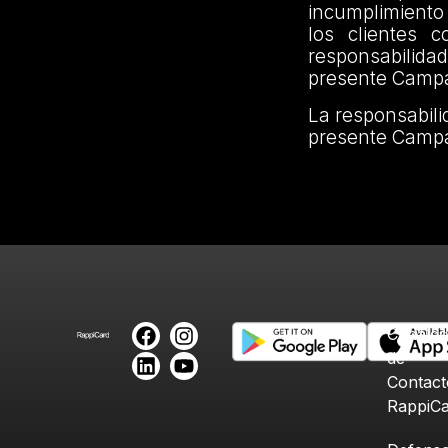
incumplimiento 
los clientes 
responsabilidad
presente Campa
La responsabilid
presente Campa
Canales
de
Contact
RappiC