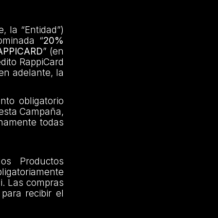
, la “Entidad”)
ominada “
20%
APPICARD
” (en
rédito RappiCard
en adelante, la
to obligatorio
n esta Campaña,
enamente todas
los Productos
bligatoriamente
pi. Las compras
ara recibir el