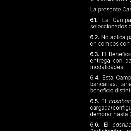
La presente Cam
6.1.
La Campaña
seleccionados o
6.2.
No aplica p
en combos con 
6.3.
El Benefic
entrega con da
modalidades.
6.4.
Esta Cam
bancarias, tar
beneficio distin
6.5.
El
cashbac
cargada/config
demorar hasta 3
6.6.
El
cashb