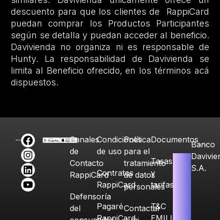
descuento para que los clientes de RappiCard
puedan comprar los Productos Participantes
según se detalla y puedan acceder al beneficio.
Davivienda no organiza ni es responsable de
Hunty. La responsabilidad de Davivienda se
limita al Beneficio ofrecido, en los términos acá
dispuestos.
Canales
Condiciones
Política
Documentos
Banco
de
de uso
para el
Davivie
Tasas
Contacto
tratamiento
S.A.
Contratos
y
RappiCard
de datos
RappiCard
tarifas
personales
Defensoría
Pagaré
T&C
del
Contactar
RappiCard
EMILIA
consumidor
a mi