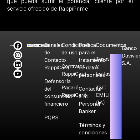
que pueda sufrir el potencial cliente por el
servicio ofrecido de RappiPrime.
Canales
Condiciones
Política
Documentos
Banco
de
de uso
para el
Davivie
Tasas
Contacto
tratamiento
S.A.
Contratos
y
RappiCard
de datos
RappiCard
tarifas
personales
Defensoría
Pagaré
T&C
del
Contactar
RappiCard
EMILIA
consumidor
a mi
(IA)
financiero
Personal
Banker
PQRS
Términos y
condiciones