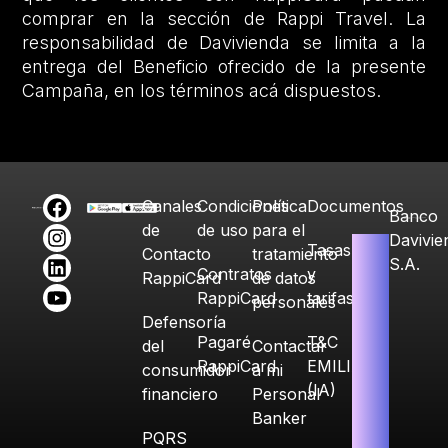
comprar en la sección de Rappi Travel. La
responsabilidad de Davivienda se limita a la
entrega del Beneficio ofrecido de la presente
Campaña, en los términos acá dispuestos.
Canales
Condiciones
Política
Documentos
Banco
de
de uso
para el
Davivie
Tasas
Contacto
tratamiento
S.A.
Contratos
y
RappiCard
de datos
RappiCard
tarifas
personales
Defensoría
Pagaré
T&C
del
Contactar
RappiCard
EMILIA
consumidor
a mi
(IA)
financiero
Personal
Banker
PQRS