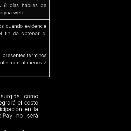
s 8 días hábiles de
 página web.
os cuando evidencie
el fin de obtener el
os presentes términos
pantes con al menos 7
 surgida como
egrará el costo
icipación en la
piPay no será