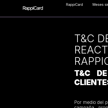
RappiCard
Meses sin
T&C D
REACT
RAPPI
T&C DE
CLIENTE
Por medio del 
campaña promo