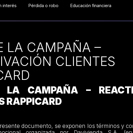
 interés
Pérdida o robo
Educación financiera
E LA CAMPAÑA –
IVACIÓN CLIENTES
CARD
 LA CAMPAÑA – REACTI
S RAPPICARD
presente documento, se exponen los términos y co
cional organizada por Davivienda S.A. (en