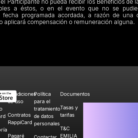
el Participante no pueda recibir los Beneficios de
bles a éstos, o en el evento que no se pudier
a fecha programada acordada, a razón de una c
no aplicará compensación o remuneración alguna.
Condiciones
Política
Documentos
de uso
para el
Tasas y
o
tratamiento
Contratos
tarifas
ard
de datos
RappiCard
personales
T&C
ría
Pagaré
EMILIA
Contactar