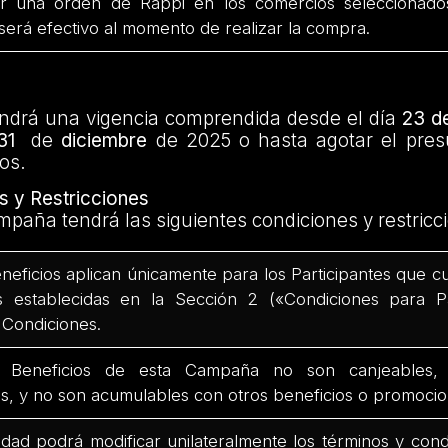
una orden de Rappi en los comercios seleccionados 
erá efectivo al momento de realizar la compra.
drá una vigencia comprendida desde el día
23 de
31
de
diciembre
de 2025 o hasta agotar el pre
os.
s y Restricciones
paña tendrá las siguientes condiciones y restricc
eficios aplican únicamente para los Participantes que c
s establecidas en la Sección 2 («Condiciones para Pa
 Condiciones.
neficios de esta Campaña no son canjeables, in
es, y no son acumulables con otros beneficios o promocio
idad podrá modificar unilateralmente los términos y cond