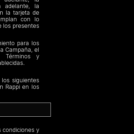
n adelante, la
 la tarjeta de
umplan con lo
e los presentes
iento para los
 la Campaña, el
os Términos y
ablecidas.
 los siguientes
en Rappi en los
s condiciones y