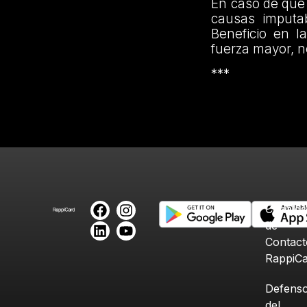
En caso de que 
causas imputa
Beneficio en l
fuerza mayor, 
***
Canales
de
Contact
RappiC
Defenso
del