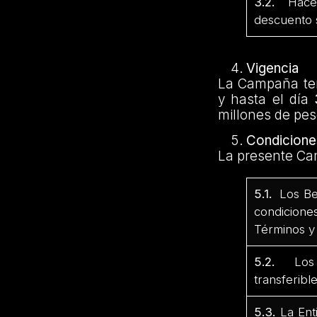
3.2.
Hacer 
descuento s
Vigencia
La Campaña ten
y hasta el día
millones de pes
Condicione
La presente Cam
5.1.
Los Ben
condicione
Términos y
5.2.
Los Be
transferibl
5.3.
La Ent