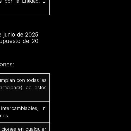
por la Entidad. El
 junio de 2025
supuesto de 20
iones:
umplan con todas las
rticipar») de estos
tercambiables, ni
nes.
iciones en cualquier