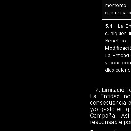
momento, p
comunicació
5.4.
La Ent
cualquier 
Beneficio.
Modificaci
La Entidad 
y condicion
días calend
Limitación
La Entidad no
consecuencia d
y/o gasto en qu
Campaña. Así 
responsable por