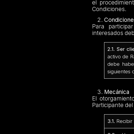
el procedimien
Condiciones.
Condiciones
Para particip
interesados deb
2.1. Ser cl
activo de 
debe haber
siguientes
Mecánica
El otorgamient
Participante de
3.1.
Recibir