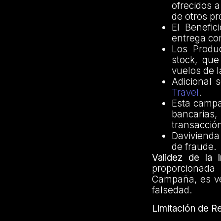
ofrecidos a
de otros pr
El Benefic
entrega co
Los Produ
stock, que
vuelos de l
Adicional 
Travel
.
Esta campa
bancarias,
transacción
Davivienda
de fraude.
Validez de la 
proporcionada 
Campaña, es ve
falsedad.
Limitación de R