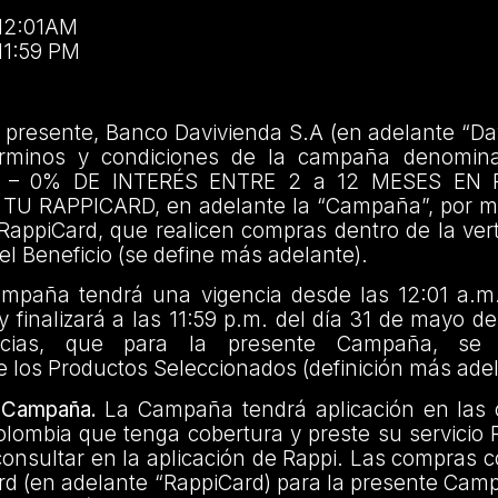
 12:01AM
11:59 PM
 presente, Banco Davivienda S.A (en adelante “Da
érminos y condiciones de la campaña denom
– 0% DE INTERÉS ENTRE 2 a 12 MESES EN 
U RAPPICARD, en adelante la “Campaña”, por me
 RappiCard, que realicen compras dentro de la ver
 el Beneficio (se define más adelante).
paña tendrá una vigencia desde las 12:01 a.m.
finalizará a las 11:59 p.m. del día 31 de mayo d
encias, que para la presente Campaña, se 
de los Productos Seleccionados (definición más adel
a Campaña.
La Campaña tendrá aplicación en las 
lombia que tenga cobertura y preste su servicio R
onsultar en la aplicación de Rappi. Las compras co
ard (en adelante “RappiCard) para la presente Ca