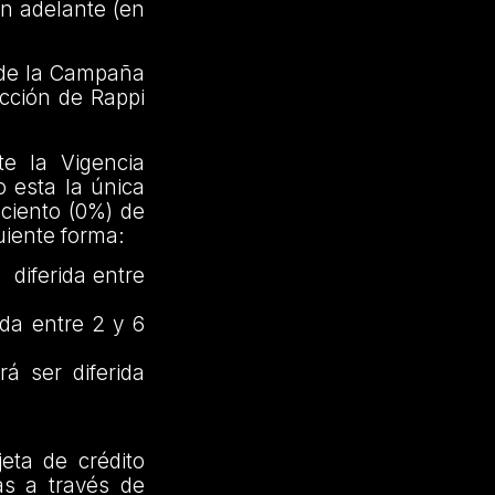
en adelante (en
o de la Campaña
ección de Rappi
e la Vigencia
o esta la única
 ciento (0%) de
guiente forma:
diferida entre
da entre 2 y 6
á ser diferida
jeta de crédito
as a través de