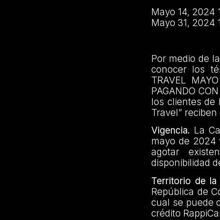
Mayo 14, 2024
Mayo 31, 2024 
Por medio de la
conocer los t
TRAVEL MAYO 
PAGANDO CON T
los clientes de
Travel” reciben
Vigencia.
La Cam
mayo de 2024 y 
agotar exist
disponibilidad 
Territorio de l
República de Co
cual se puede c
crédito RappiC