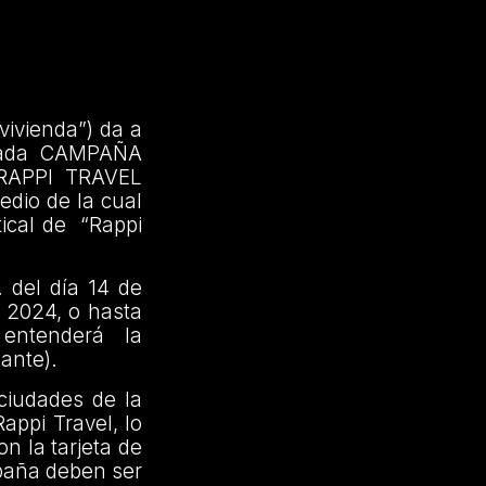
vivienda”) da a
inada CAMPAÑA
RAPPI TRAVEL
dio de la cual
tical de “Rappi
 del día 14 de
e 2024, o hasta
entenderá la
ante).
ciudades de la
appi Travel, lo
n la tarjeta de
mpaña deben ser