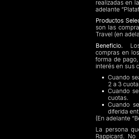
realizadas en l
adelante “Plata
Productos Sele
son las compra
Travel (en adel
Beneficio.
Los c
compras en los
forma de pago, 
interés en sus 
Cuando sea
2 a 3 cuota
Cuando sea
cuotas.
Cuando se
diferida en
(En adelante “B
La persona que
Rappicard. No 