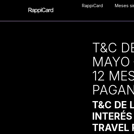
RappiCard
Meses sin
T&C D
MAYO 
12 ME
PAGAN
T&C DE 
INTERÉ
TRAVEL 