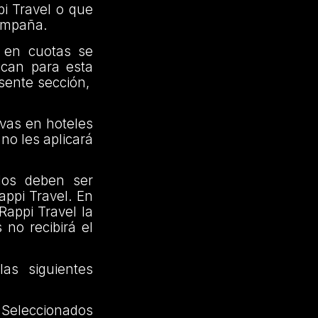
pi Travel o que
Campaña.
o en cuotas se
ican para esta
esente sección,
rvas en hoteles
no les aplicará
dos deben ser
appi Travel. En
Rappi Travel la
 no recibirá el
as siguientes
 Seleccionados