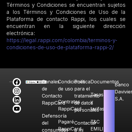
Términos y Condiciones se encuentran sujetos
a los Términos y Condiciones de Uso de la
Plataforma de contacto Rappi, los cuales se
encuentran en la siguiente dirección
electrónica:
https://legal.rappi.com/colombia/terminos-y-
condiciones-de-uso-de-plataforma-rappi-2/
Canales
Condiciones
Política
Documentos
Banco
de
de uso
para el
Davivie
Tasas
Contacto
tratamiento
S.A.
Contratos
y
RappiCard
de datos
RappiCard
tarifas
personales
Defensoría
Pagaré
T&C
del
Contactar
RappiCard
EMILIA
consumidor
a mi