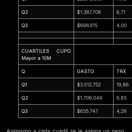
Q2
$1.387.708
8,71
Q3
$696.615
4,00
CUARTILES CUPO
Mayor a 10M
Q
GASTO
TRX
Q1
$3.512.752
19,86
Q2
$1.708.049
9,83
Q3
$635.747
4,29
Asimismo a cada cuartil se le asigna un peso,