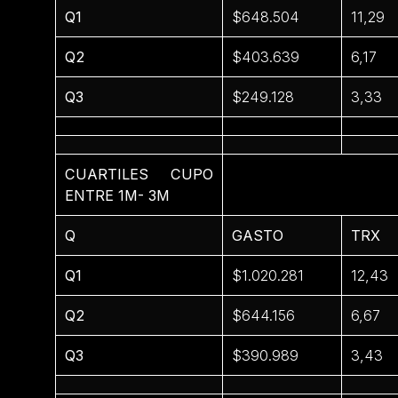
Q1
$648.504
11,29
Q2
$403.639
6,17
Q3
$249.128
3,33
CUARTILES CUPO
ENTRE 1M- 3M
Q
GASTO
TRX
Q1
$1.020.281
12,43
Q2
$644.156
6,67
Q3
$390.989
3,43