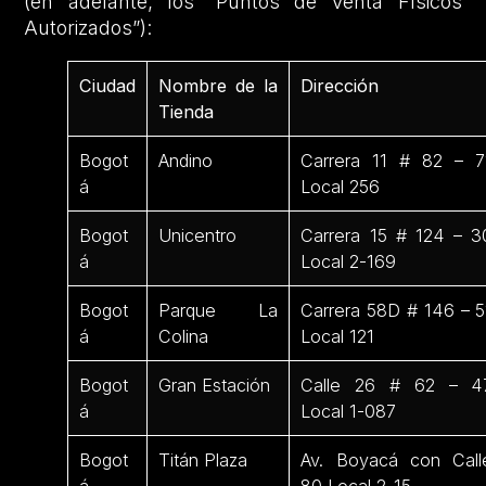
(en adelante, los “Puntos de Venta Físicos
Autorizados”):
Ciudad
Nombre de la
Dirección
Tienda
Bogot
Andino
Carrera 11 # 82 – 7
á
Local 256
Bogot
Unicentro
Carrera 15 # 124 – 3
á
Local 2-169
Bogot
Parque La
Carrera 58D # 146 – 5
á
Colina
Local 121
Bogot
Gran Estación
Calle 26 # 62 – 4
á
Local 1-087
Bogot
Titán Plaza
Av. Boyacá con Call
á
80 Local 2-15