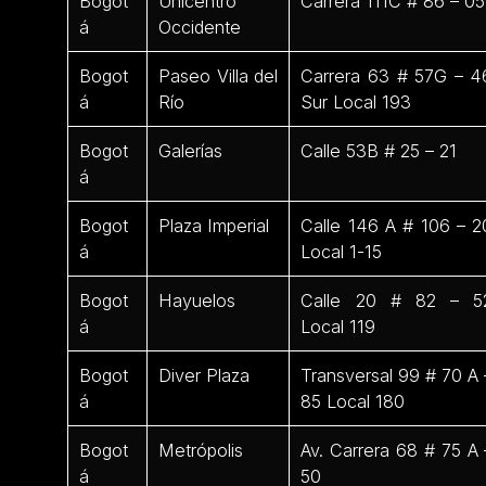
Bogot
Unicentro
Carrera 111C # 86 – 05
á
Occidente
Bogot
Paseo Villa del
Carrera 63 # 57G – 4
á
Río
Sur Local 193
Bogot
Galerías
Calle 53B # 25 – 21
á
Bogot
Plaza Imperial
Calle 146 A # 106 – 2
á
Local 1-15
Bogot
Hayuelos
Calle 20 # 82 – 5
á
Local 119
Bogot
Diver Plaza
Transversal 99 # 70 A 
á
85 Local 180
Bogot
Metrópolis
Av. Carrera 68 # 75 A 
á
50