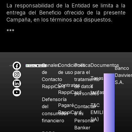
La responsabilidad de la Entidad se limita a la
entrega del Beneficio ofrecido de la presente
Campaña, en los términos acá dispuestos.
***
Canales
Condiciones
Política
Documentos
Banco
de
de uso
para el
Davivie
Tasas
Contacto
tratamiento
S.A.
Contratos
y
RappiCard
de datos
RappiCard
tarifas
personales
Defensoría
Pagaré
T&C
del
Contactar
RappiCard
EMILIA
consumidor
a mi
(IA)
financiero
Personal
Banker