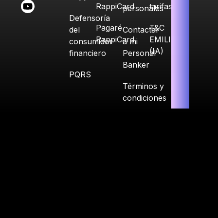
RappiCard
tarifas
personales
Defensoría
Pagaré
T&C
del
Contactar
RappiCard
EMILIA
consumidor
a mi
(IA)
financiero
Personal
Banker
PQRS
Términos y
condiciones