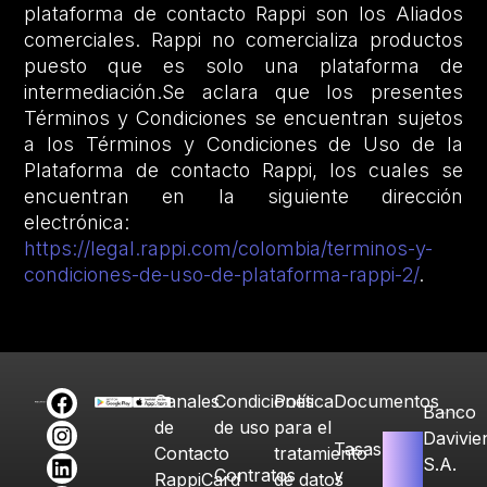
plataforma de contacto Rappi son los Aliados
comerciales. Rappi no comercializa productos
puesto que es solo una plataforma de
intermediación.Se aclara que los presentes
Términos y Condiciones se encuentran sujetos
a los Términos y Condiciones de Uso de la
Plataforma de contacto Rappi, los cuales se
encuentran en la siguiente dirección
electrónica:
https://legal.rappi.com/colombia/terminos-y-
condiciones-de-uso-de-plataforma-rappi-2/
.
Canales
Condiciones
Política
Documentos
Banco
de
de uso
para el
Davivie
Tasas
Contacto
tratamiento
S.A.
Contratos
y
RappiCard
de datos