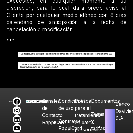
expuestos, en cualquier momento a su
discreción, para lo cual dará previo aviso al
Cliente por cualquier medio idóneo con 8 días
calendario de anticipación a la fecha de
cancelación o modificación.
***
Canales
Condiciones
Política
Documentos
Banco
de
de uso
para el
Davivie
Tasas
Contacto
tratamiento
S.A.
Contratos
y
RappiCard
de datos
RappiCard
tarifas
personales