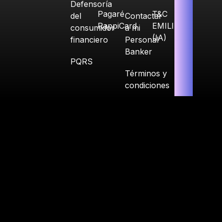
Defensoría
Pagaré
T&C
del
Contactar
RappiCard
EMILIA
consumidor
a mi
(IA)
financiero
Personal
Banker
PQRS
Términos y
condiciones