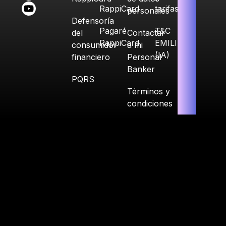
RappiCard
tarifas
personales
Defensoría
Pagaré
T&C
del
Contactar
RappiCard
EMILIA
consumidor
a mi
(IA)
financiero
Personal
Banker
PQRS
Términos y
condiciones