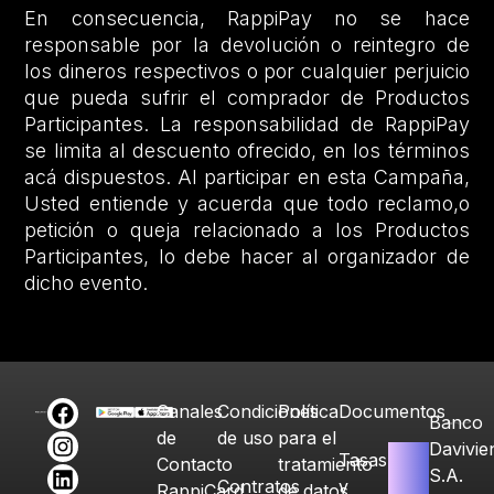
En consecuencia, RappiPay no se hace
responsable por la devolución o reintegro de
los dineros respectivos o por cualquier perjuicio
que pueda sufrir el comprador de Productos
Participantes. La responsabilidad de RappiPay
se limita al descuento ofrecido, en los términos
acá dispuestos. Al participar en esta Campaña,
Usted entiende y acuerda que todo reclamo,o
petición o queja relacionado a los Productos
Participantes, lo debe hacer al organizador de
dicho evento.
Canales
Condiciones
Política
Documentos
Banco
de
de uso
para el
Davivie
Tasas
Contacto
tratamiento
S.A.
Contratos
y
RappiCard
de datos