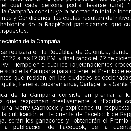
 el cual cada persona podrá llevarse (una) 1 
n la Campaña constituye la aceptación total e incon
nos y Condiciones, los cuales resultan definitivo
tahabientes de la RappiCard participantes, que c
 dispuestos.
mecánica de la Campaña
e realizará en la República de Colombia, dando i
 2022 a las 12:00 PM, y finalizando el 22 de dici
 PM. Tiempo en el cual los Tarjetahabientes proced
e solicite la Campaña para obtener el Premio de es
ientes que residan en las ciudades seleccionadas
nquilla, Pereira, Bucaramanga, Cartagena y Santa 
ca de la Campaña consiste en premiar a lo
tes que respondan creativamente a “Escribe c
ti una Merry Cashback y explícanos tu respuesta”
 la publicación en la cuenta de Facebook de Ra
ga, serán los ganadores y obtendrán el Premio 
la publicación de Facebook, de la cuent