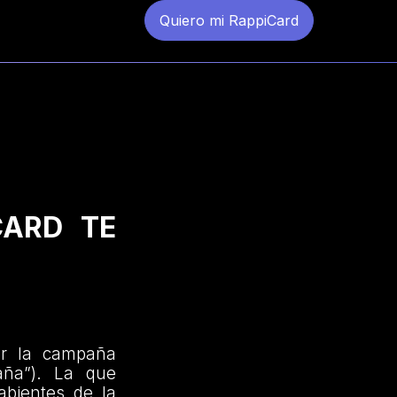
Quiero mi RappiCard
CARD TE
er la campaña
ña”). La que
abientes de la