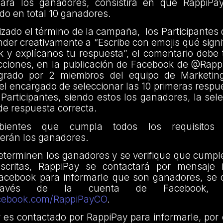
para los ganadores, consistirá en que RappiPa
ndo en total 10 ganadores.
lizado el término de la campaña, los Participante
der creativamente a “Escribe con emojis qué signif
 y explícanos tu respuesta”, el comentario debe 
ciones, en la publicación de Facebook de @Rapp
egrado por 2 miembros del equipo de Marketin
el encargado de seleccionar las 10 primeras respu
 Participantes, siendo estos los ganadores, la sel
de respuesta correcta.
abientes que cumpla todos los requisitos 
erán los ganadores.
eterminen los ganadores y se verifique que cumpl
escritas, RappiPay se contactará por mensaje 
Facebook para informarle que son ganadores, se 
ravés de la cuenta de Facebook, 
acebook.com/RappiPayCO
.
r es contactado por RappiPay para informarle, por el