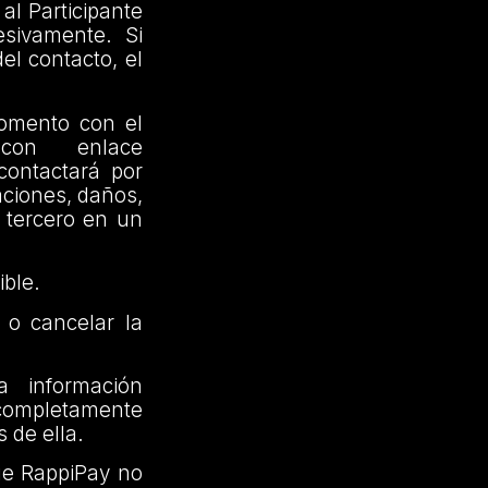
al Participante
sivamente. Si
el contacto, el
momento con el
on enlace
contactará por
aciones, daños,
n tercero en un
ible.
 o cancelar la
a información
 completamente
 de ella.
ue RappiPay no