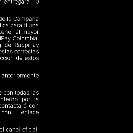
y entregará 10
s de la Campaña
ica para ti una
tener el mayor
iPay Colombia,
g de RappiPay
estas correctas
ección de estos
anteriormente
e con todas las
interno por la
contactará con
con enlace
 canal oficial,