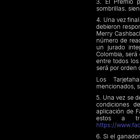
3. El Premio 
sombrillas. sie
4. Una vez fina
debieron respon
Merry Cashback
número de reac
un jurado int
Colombia, será 
entre todos los
será por orden 
Los Tarjetah
mencionados, s
5. Una vez se d
condiciones d
aplicación de 
estos a t
https://www.f
6. Si el ganado