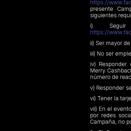
https://www.f
presente Camp
siguientes requ
i) Segui
https://www.f
ii) Ser mayor d
iii) No ser emp
iv) Responder 
Merry Cashback
número de reac
v) Responder se
vi) Tener la tar
vii) En el eve
por redes soci
Campaña, no po