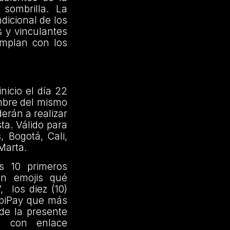
sombrilla. La
dicional de los
s y vinculantes
umplan con los
nicio el día 22
embre del mismo
erán a realizar
ta. Válido para
, Bogotá, Cali,
Marta.
s 10 primeros
on emojis qué
, los diez (10)
ppiPay que más
de la presente
a con enlace