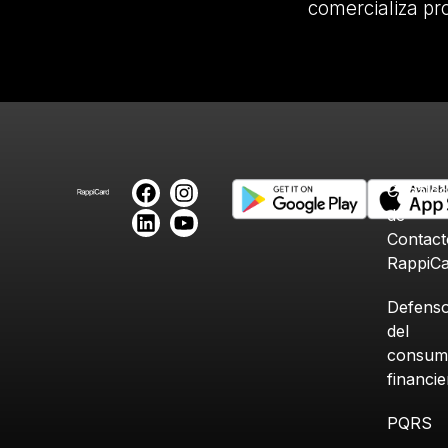
comercializa pr
Canales
de
Contact
RappiC
Defenso
del
consum
financi
PQRS