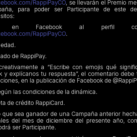
acebook.com/RappiPayCO
, se llevarán el Premio m
aña, para poder ser Participante de este de
isitos:
r en Facebook al perfil co
acebook.com/RappiPayCO
.
e edad.
leado de RappiPay.
creativamente a “Escribe con emojis qué signifi
 y explícanos tu respuesta”, el comentario debe 
ciones, en la publicación de Facebook de @Rappi
gún las condiciones de la dinámica.
jeta de crédito RappiCard.
nto que sea ganador de una Campaña anterior hech
ales del mes de diciembre del presente año, co
drá ser Participante.