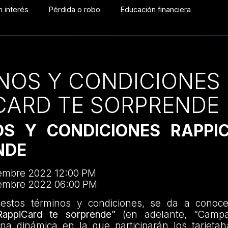
 interés
Pérdida o robo
Educación financiera
NOS Y CONDICIONES
CARD TE SORPRENDE
OS Y CONDICIONES RAPPI
NDE
iembre 2022 12:00 PM
iembre 2022 06:00 PM
estos términos y condiciones, se da a conoc
RappiCard te sorprende”
(en adelante, “Campa
una dinámica en la que participarán los tarjetah