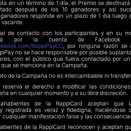
ta en un término de 1 día, el Premio se destinará 
tado después de los 10 ganadores y así suce
 ganadores responde en un plazo de 1 día luego d
 vacante.
icial de contacto con los participantes y en su 
erá por la cuenta de Facebook c
acebook.com/RappiPayCO
, por ninguna razón se 
piPay no se hace responsable por posible suplant
lares, con el público que fuera contactado por u
 al que se menciona en la Campaña.
jeto de la Campaña no es intercambiable ni transfer
 reserva el derecho a modificar las condiciones
ña en cualquier momento y a su libre discreción.
tahabientes de la RappiCard aceptan que l
y registrada es veraz y fidedigna, haciéndose
 cualquier manifestación falsa y las consecuencias
ahabientes de la RappiCard reconocen y aceptan q