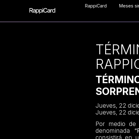
RappiCard
Meses sin
TÉRMI
RAPPI
TÉRMIN
SORPRE
Jueves, 22 dic
Jueves, 22 dic
Por medio de 
denominada
“
consistirá en 