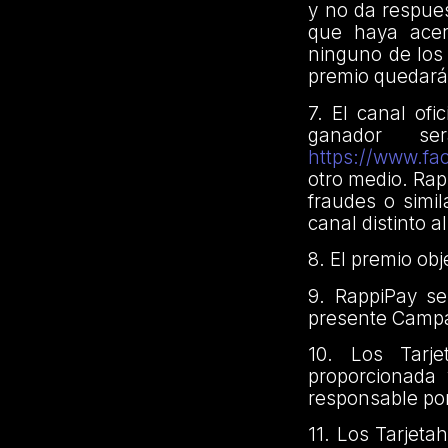
y no da respues
que haya acer
ninguno de los
premio quedará
7. El canal of
ganador s
https://www.f
otro medio. Rap
fraudes o simi
canal distinto
8. El premio ob
9. RappiPay se
presente Campa
10. Los Tarje
proporcionada 
responsable por
11. Los Tarjet