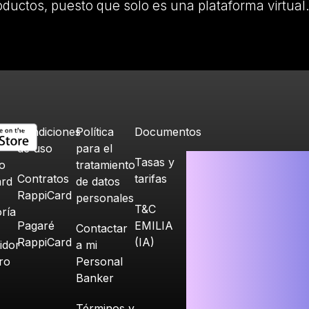
oductos, puesto que solo es una plataforma virtual
Condiciones
Política
Documentos
de uso
para el
Tasas y
o
tratamiento
Contratos
tarifas
ard
de datos
RappiCard
personales
T&C
ría
Pagaré
EMILIA
Contactar
RappiCard
(IA)
idor
a mi
ero
Personal
Banker
Términos y