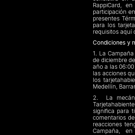
RappiCard, en
participación e
presentes Térmi
para los tarje
requisitos aquí
Condiciones y 
1. La Campaña s
de diciembre de
año a las 06:00
las acciones qu
los tarjetahab
Medellín, Barra
2. La mecáni
Tarjetahabien
significa para 
comentarios de
reacciones ten
Campaña, en 