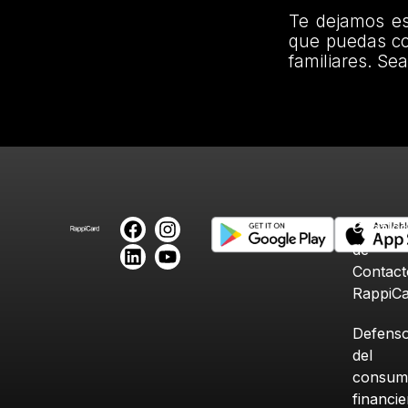
Te dejamos es
que puedas co
familiares. Se
Canales
de
Contact
RappiC
Defenso
del
consum
financi