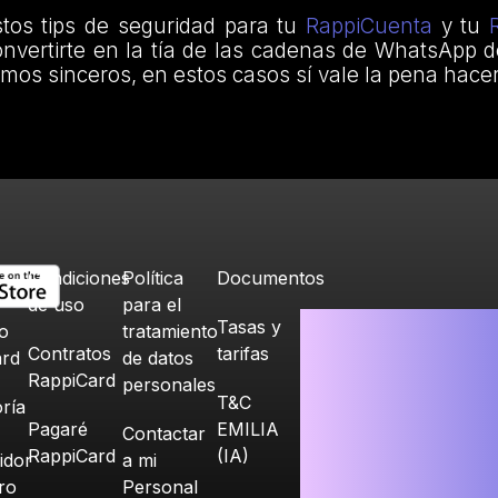
tos tips de seguridad para tu
RappiCuenta
y tu
nvertirte en la tía de las cadenas de WhatsApp d
amos sinceros, en estos casos sí vale la pena hacer
Condiciones
Política
Documentos
de uso
para el
Tasas y
o
tratamiento
Contratos
tarifas
ard
de datos
RappiCard
personales
T&C
ría
Pagaré
EMILIA
Contactar
RappiCard
(IA)
idor
a mi
ero
Personal