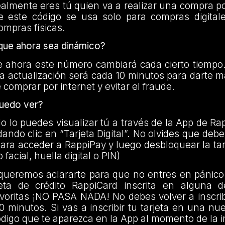
realmente eres tú quien va a realizar una compra po
 este código se usa solo para compras digitale
ompras físicas.
 que ahora sea dinámico?
e ahora este número cambiará cada cierto tiempo
la actualización será cada 10 minutos para darte 
comprar por internet y evitar el fraude.
puedo ver?
lo lo puedes visualizar tú a través de la App de Rap
ndo clic en “Tarjeta Digital”. No olvides que debes
ara acceder a RappiPay y luego desbloquear la tarje
facial, huella digital o PIN)
queremos aclararte para que no entres en pánico 
jeta de crédito RappiCard inscrita en alguna
voritas ¡NO PASA NADA! No debes volver a inscrib
 minutos. Si vas a inscribir tu tarjeta en una nu
ódigo que te aparezca en la App al momento de la i