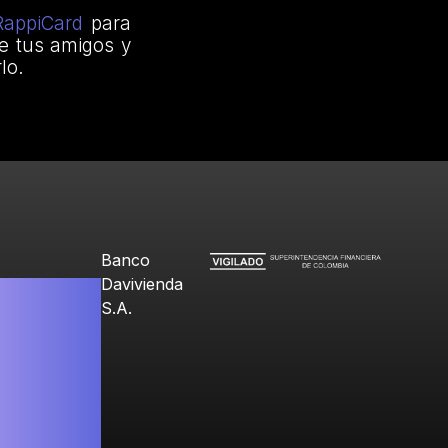
RappiCard
para
e tus amigos y
lo.
Banco
Davivienda
S.A.