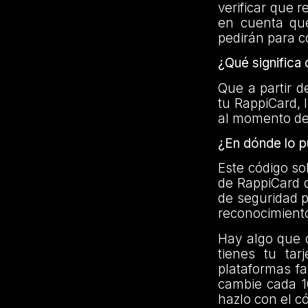
verificar que 
en cuenta que
pedirán para c
¿Qué significa
Que a partir d
tu RappiCard, 
al momento de 
¿En dónde lo 
Este código so
de RappiCard da
de seguridad p
reconocimiento 
Hay algo que 
tienes tu tar
plataformas fa
cambie cada 10
hazlo con el c