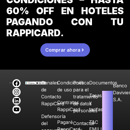
60% OFF EN HOTELES
PAGANDO CON TU
RAPPICARD.
Comprar ahora
Canales
Condiciones
Política
Documentos
Banco
de
de uso
para el
Davivie
Tasas
Contacto
tratamiento
S.A.
Contratos
y
RappiCard
de datos
RappiCard
tarifas
personales
Defensoría
Pagaré
T&C
del
Contactar
RappiCard
EMILIA