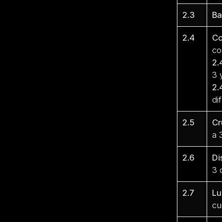
2.3
Ba
2.4
Co
co
2.
3 
2.
di
2.5
Cr
a 
2.6
Di
3 
2.7
Lu
cu