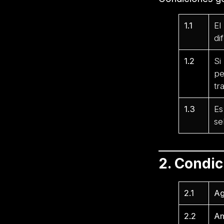
1.1
El
di
1.2
Si
pe
tr
1.3
Es
se
2. Condi
2.1
Ag
2.2
Am