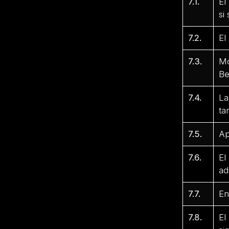
7.1.
El
si
7.2.
El
7.3.
Mo
Be
7.4.
La
ta
7.5.
Ap
7.6.
El
ad
7.7.
En
7.8.
El