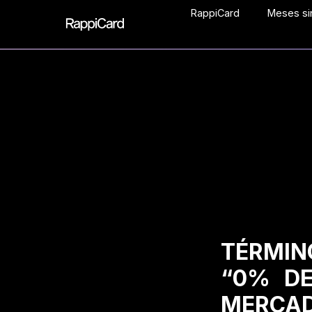
RappiCard
Meses sin
TÉRMIN
“0% DE
MERCAD