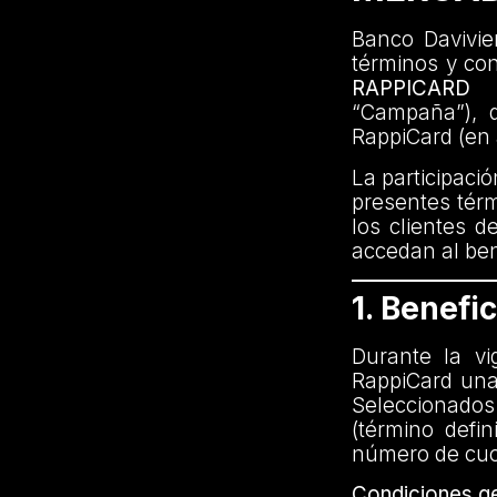
Banco Davivien
términos y co
RAPPICARD
“Campaña”), di
RappiCard (en 
La participaci
presentes térm
los clientes d
accedan al bene
1. Benefic
Durante la vi
RappiCard una
Seleccionados
(término defi
número de cuot
Condiciones ge