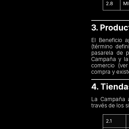
2.8
MI
3. Produ
El Beneficio 
(término defi
pasarela de p
Campaña y las
comercio (ver
compra y exist
4. Tiend
La Campaña a
través de los s
2.1