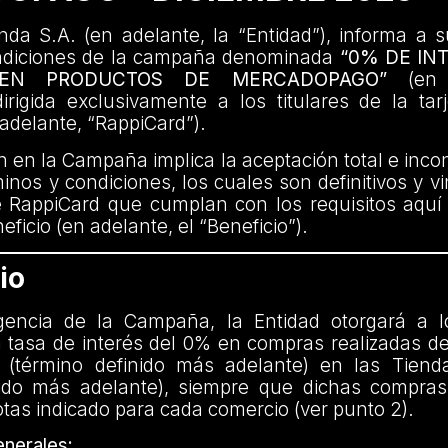
da S.A. (en adelante, la “Entidad”), informa a s
ndiciones de la campaña denominada
“0% DE IN
 EN PRODUCTOS DE MERCADOPAGO”
(en a
rigida exclusivamente a los titulares de la tar
adelante, “RappiCard”).
ón en la Campaña implica la aceptación total e incon
inos y condiciones, los cuales son definitivos y v
e RappiCard que cumplan con los requisitos aquí
ficio (en adelante, el “Beneficio”).
io
gencia de la Campaña, la Entidad otorgará a l
 tasa de interés del 0% en compras realizadas de
 (término definido más adelante) en las Tiend
nido más adelante), siempre que dichas compras 
as indicado para cada comercio (ver punto 2).
nerales: