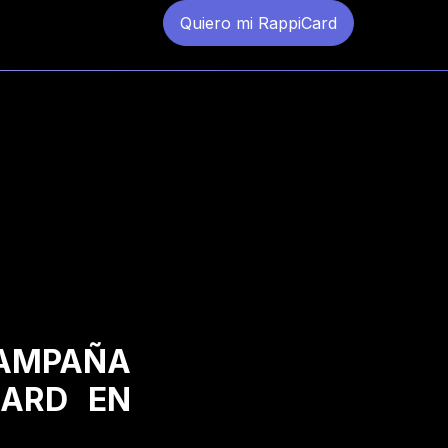
Quiero mi RappiCard
CAMPAÑA
CARD EN