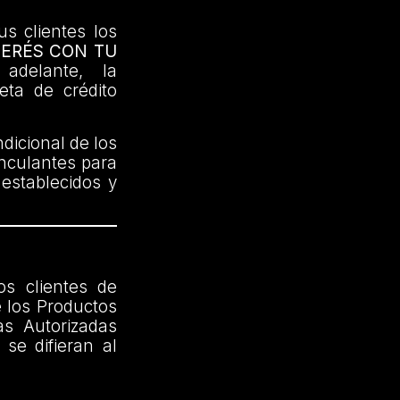
us clientes los
TERÉS CON TU
delante, la
jeta de crédito
dicional de los
inculantes para
 establecidos y
os clientes de
 los Productos
as Autorizadas
se difieran al