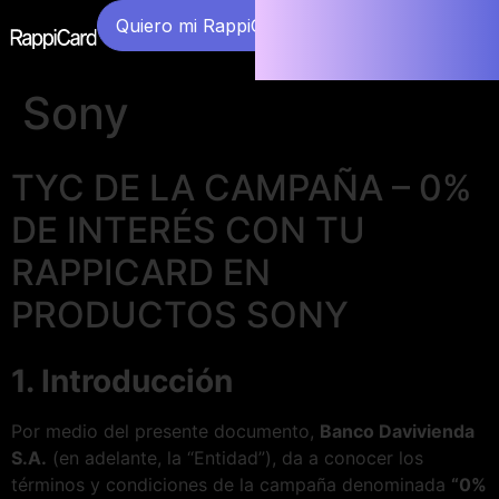
Quiero mi RappiCard
Sony
TYC DE LA CAMPAÑA – 0%
DE INTERÉS CON TU
RAPPICARD EN
PRODUCTOS SONY
1. Introducción
Por medio del presente documento,
Banco Davivienda
S.A.
(en adelante, la “Entidad”), da a conocer los
términos y condiciones de la campaña denominada
“0%